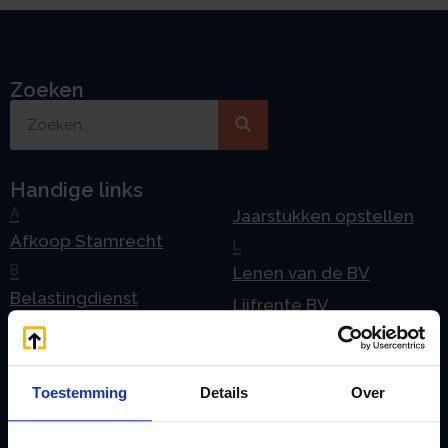
Zoeken
Handige links
A
Jaarstukken opstellen
Afkoop Stamrecht
L
B
Lenen van de BV
Belastingdienst
Lijfrente BV
doorgeven
Liquidatie Pensioen BV
rekeningnummer
Loonadministratie
C
Toestemming
Details
Over
verzorgen
Checklist IB 2023 (PDF)
M