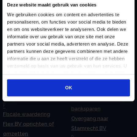
Checklist IB 2023 (Word)
Mogelijkheden
Deze website maakt gebruik van cookies
Checklist IB 2024 (PDF)
Stamrecht BV
We gebruiken cookies om content en advertenties te
Checklist IB 2024 (Word)
O
personaliseren, om functies voor social media te bieden
en om ons websiteverkeer te analyseren. Ook delen we
Checklist IB 2025 (PDF)
ODV BV
informatie over uw gebruik van onze site met onze
Checklist IB 2025 (Word)
Ontbinden Stamrecht
partners voor social media, adverteren en analyse. Deze
Contact
BV
partners kunnen deze gegevens combineren met andere
informatie die u aan ze heeft verstrekt of die ze hebben
E
Onzakelijke lening
verzameld op basis van uw gebruik van hun services. U
eHerkenning voor uw
Stamrecht BV
gaat akkoord met onze cookies als u onze website blijft
Stamrecht BV
Oprichten BV door
gebruiken.
Emigratie
OK
StamrechtBV.com
Emigratie Pensioen BV
Overdracht vanuit
F
banksparen
Fiscale waardering
Overgang naar
Flex BV oprichten of
Stamrecht BV
omzetten
P