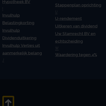
Hypotheek BV
Stappenplan oprichting
I
U
Invulhulp
U-rendement
Belastingkorting
Uitkeren van dividend
Invulhulp
Uw Stamrecht BV en
Dividenduitkering
echtscheiding
Invulhulp Verlies uit
W
aanmerkelijk belang
Waardering tegen 4%
J