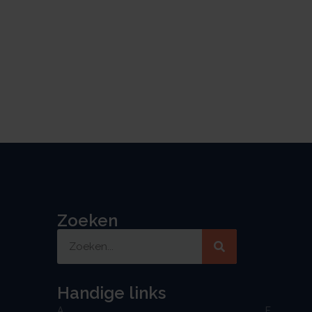
Zoeken
Handige links
A
F