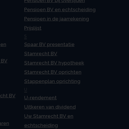
Pensioen BV bij overlijden
Pensioen BV en echtscheiding
Pensioen in de jaarrekening
Prijslijst
S
gen
Spaar BV presentatie
Stamrecht BV
 BV
Stamrecht BV hypotheek
Stamrecht BV oprichten
Stappenplan oprichting
U
echt BV
U-rendement
Uitkeren van dividend
Uw Stamrecht BV en
aren
echtscheiding