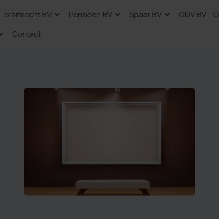
Stamrecht BV
Pensioen BV
Spaar BV
ODV BV
O
Contact