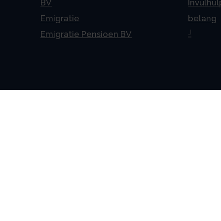
BV
Invulhul
Emigratie
belang
J
Emigratie Pensioen BV
Alge
Veelges
Algeme
Disclai
Priva
Privacyv