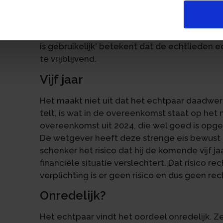
an
maar dat helpt niet, omdat de totale giften
waarboven je mag aftrekken. De rechtbank ge
overeenkomst bevat geen echte verplichting o
is gebruikelijk' betekent dat de echtlieden
te vrijblijvend.
Vijf jaar
Het maakt niet uit dat het echtpaar daadwerk
telt, is wat in de overeenkomst staat op h
overeenkomst uit 2024, die wel goed is opges
De wetgever heeft deze strenge eis bewust g
schenker het risico dat hij de komende vijf ja
financiële situatie verslechtert. Dat risico r
verplichting is er geen risico en dus geen rec
Onredelijk?
Het echtpaar vindt het oordeel onredelijk. 