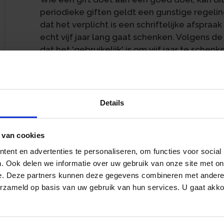
periodieke giften geldt een gunstige regeling
dat het verplicht is een schriftelijke afspraa
echt vijf jaar lang gaat schenken. Volgens d
dat het 'gebruikelijk' is om vijf jaar te schen
betekent dat het niet verplicht is.
Echtpaar schenkt aan museum
Details
Een echtpaar wordt in 2017 promotor van e
overeenkomst waarin staat: 'De bijdrage is € 1
promotors lid blijven voor drie jaar'. Bij het
 van cookies
vervangen door vijf jaar. Het echtpaar schenk
ent en advertenties te personaliseren, om functies voor social
2022 inderdaad € 10.000 aan het museum. In 
. Ook delen we informatie over uw gebruik van onze site met on
de schenking af als periodieke gift. Begin
e. Deze partners kunnen deze gegevens combineren met andere i
volgens een modelformulier van de Belastin
erzameld op basis van uw gebruik van hun services. U gaat akk
Gebruikelijk is niet hetzelfde al
De Belastingdienst accepteert de aftrek niet