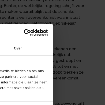
. Echter, de wettelijke regeling schrijft voor
k te maken waaruit blijkt dat de schenker
e rechter is een overeenkomst waarin staat
ken, niet genoeg. Het woord 'gebruikelijk'
Over
en museum. De echtelieden tekenen een
0.000 per jaar. Het is gebruikelijk dat
 tekenen wordt de drie jaar doorgestreept en
t vervolgens elk jaar van 2018 tot en met
 media te bieden en om ons
hun belastingaangifte over 2020 trekken ze
ze partners voor social
 2024 tekenen ze een nieuwe overeenkomst
nformatie die u aan ze heeft
gdienst.
oord met onze cookies als u
s verplicht
. De schenking telt wel mee als gewone gift,