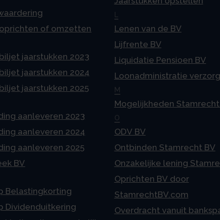
Jaarstukken opstellen
 waardering
L
 oprichten of omzetten
Lenen van de BV
Lijfrente BV
iljet jaarstukken 2023
Liquidatie Pensioen BV
iljet jaarstukken 2024
Loonadministratie verzor
iljet jaarstukken 2025
M
Mogelijkheden Stamrecht
ding aanleveren 2023
O
ding aanleveren 2024
ODV BV
ding aanleveren 2025
Ontbinden Stamrecht BV
eek BV
Onzakelijke lening Stamr
Oprichten BV door
p Belastingkorting
StamrechtBV.com
p Dividenduitkering
Overdracht vanuit banksp