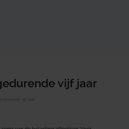
edurende vijf jaar
edurende vijf jaar
t soms van de belasting aftrekken. Voor