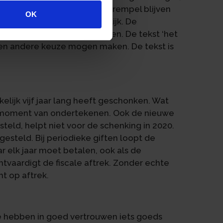
 van het echtpaar onder de drempel blijven
OK
eft de Belastingdienst gelijk. De
m vijf jaar lang te schenken. De tekst ‘het
 een andere keuze mogen maken. De tekst is
elijk vijf jaar lang heeft geschonken. Wat
et moment van ondertekenen. Ook de nieuwe
teld, helpt niet voor de schenking in 2020.
esteld. Bij periodieke giften loopt de
ar elk jaar moet betalen, ook als de
echtvaardigt de fiscale aftrek. Zonder echte
ht op aftrek.
Ze hebben in goed vertrouwen iets goeds