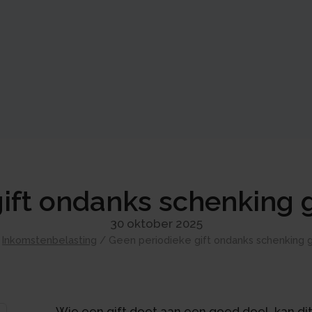
ift ondanks schenking g
30 oktober 2025
/
Inkomstenbelasting
/
Geen periodieke gift ondanks schenking g
Wie een gift doet aan een goed doel, kan di