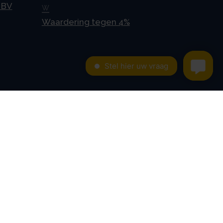
 BV
W
Waardering tegen 4%
Contact
Kroese en Geraerts
Belastingadvies BV
Rondweg 103
5406 NK, Uden