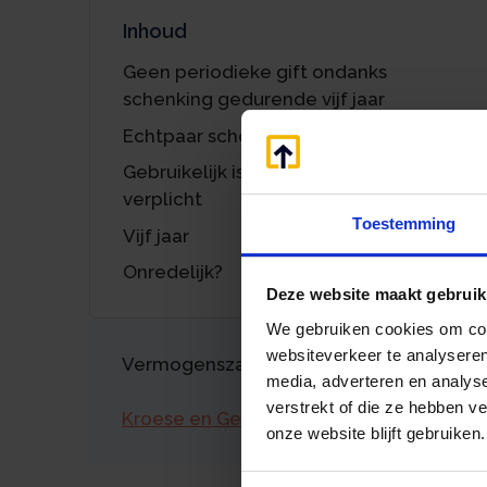
Inhoud
Geen periodieke gift ondanks
schenking gedurende vijf jaar
Echtpaar schenkt aan museum
Gebruikelijk is niet hetzelfde als
verplicht
Toestemming
Vijf jaar
Onredelijk?
Deze website maakt gebruik
We gebruiken cookies om cont
websiteverkeer te analyseren
Vermogenszaken goed regelen?
media, adverteren en analys
verstrekt of die ze hebben v
Kroese en Geraerts
onze website blijft gebruiken.