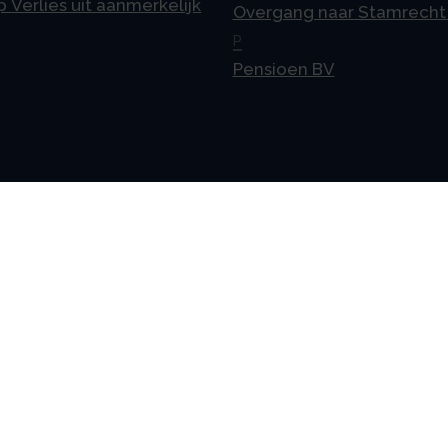
p Verlies uit aanmerkelijk
Overgang naar Stamrecht
P
Pensioen BV
meen
Vestigingen
telde vragen
Uden
ne voorwaarden
Amsterdam
mer
Rotterdam
cy & AVG
's-Hertogenbosch
erklaring