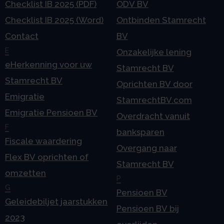
Checklist IB 2025 (PDF)
ODV BV
Checklist IB 2025 (Word)
Ontbinden Stamrecht
Contact
BV
E
Onzakelijke lening
eHerkenning voor uw
Stamrecht BV
Stamrecht BV
Oprichten BV door
Emigratie
StamrechtBV.com
Emigratie Pensioen BV
Overdracht vanuit
F
banksparen
Fiscale waardering
Overgang naar
Flex BV oprichten of
Stamrecht BV
omzetten
P
G
Pensioen BV
Geleidebiljet jaarstukken
Pensioen BV bij
2023