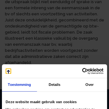
de uitspraak blijkt niet eenduidig of sprake is van
een formele inbreng van de eenmanszaak in de
bv of slechts een voortzetting van activiteiten.
Juist deze onduidelijkheid, gecombineerd met de
ondeskundigheid van de gemachtigde op btw-
gebied, leidt tot fiscale problemen. De zaak
illustreert een klassieke valkuil bij de overgang
van eenmanszaak naar bv, waarbij
bedrijfsactiviteiten worden voortgezet zonder
dat alle administratieve zaken correct zijn
afgehandeld.
Bron:Rechtbank Zeeland-West-Brabant | jurisprudentie |
ECLI:NL:RBZWB:2025:1891 | 31-03-2025
Toestemming
Details
Over
Deze website maakt gebruik van cookies
Zoeken