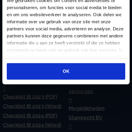
We gebruiken cookies om content en advertenties te
personaliseren, om functies voor social media te bieden
en om ons websiteverkeer te analyseren. Ook delen we
informatie over uw gebruik van onze site met onze
Handige links
partners voor social media, adverteren en analyse. Deze
partners kunnen deze gegevens combineren met andere
A
Jaarstukken opstellen
informatie die u aan ze heeft verstrekt of die ze hebben
Afkoop Stamrecht
L
verzameld op basis van uw gebruik van hun services. U
B
Lenen van de BV
gaat akkoord met onze cookies als u onze website blijft
Belastingdienst
Lijfrente BV
gebruiken.
doorgeven
OK
Liquidatie Pensioen BV
rekeningnummer
Loonadministratie
C
verzorgen
Checklist IB 2023 (PDF)
M
Checklist IB 2023 (Word)
Mogelijkheden
Checklist IB 2024 (PDF)
Stamrecht BV
Checklist IB 2024 (Word)
O