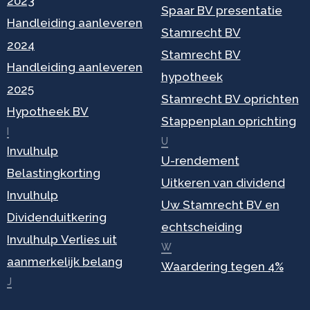
2023
Spaar BV presentatie
Handleiding aanleveren
Stamrecht BV
2024
Stamrecht BV
Handleiding aanleveren
hypotheek
2025
Stamrecht BV oprichten
Hypotheek BV
Stappenplan oprichting
I
U
Invulhulp
U-rendement
Belastingkorting
Uitkeren van dividend
Invulhulp
Uw Stamrecht BV en
Dividenduitkering
echtscheiding
Invulhulp Verlies uit
W
aanmerkelijk belang
Waardering tegen 4%
J