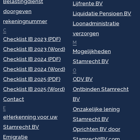
Belastingdienst
Lijfrente BV
doorgeven
Liquidatie Pensioen BV
rekeningnummer
Loonadministratie
C
verzorgen
Checklist IB 2023 (PDF)
M
Checklist IB 2023 (Word)
Mogelijkheden
Checklist IB 2024 (PDF)
Stamrecht BV
Checklist IB 2024 (Word)
O
Checklist IB 2025 (PDF)
ODV BV
Checklist IB 2025 (Word)
Ontbinden Stamrecht
Contact
BV
E
Onzakelijke lening
eHerkenning voor uw
Stamrecht BV
Stamrecht BV
Oprichten BV door
Emigratie
StamrechtBV.com