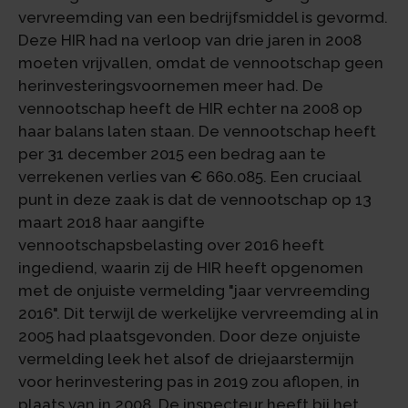
vervreemding van een bedrijfsmiddel is gevormd.
Deze HIR had na verloop van drie jaren in 2008
moeten vrijvallen, omdat de vennootschap geen
herinvesteringsvoornemen meer had. De
vennootschap heeft de HIR echter na 2008 op
haar balans laten staan. De vennootschap heeft
per 31 december 2015 een bedrag aan te
verrekenen verlies van € 660.085. Een cruciaal
punt in deze zaak is dat de vennootschap op 13
maart 2018 haar aangifte
vennootschapsbelasting over 2016 heeft
ingediend, waarin zij de HIR heeft opgenomen
met de onjuiste vermelding "jaar vervreemding
2016". Dit terwijl de werkelijke vervreemding al in
2005 had plaatsgevonden. Door deze onjuiste
vermelding leek het alsof de driejaarstermijn
voor herinvestering pas in 2019 zou aflopen, in
plaats van in 2008. De inspecteur heeft bij het