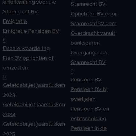
eHerkenning voor uw
Stamrecht BV
Stamrecht BV
Oprichten BV door
Emigratie
StamrechtBV.com
Emigratie Pensioen BV
Overdracht vanuit
F
banksparen
Fiscale waardering
Overgang naar
Flex BV oprichten of
Stamrecht BV
omzetten
P
G
Pensioen BV
Geleidebiljet jaarstukken
Pensioen BV bij
2023
overlijden
Geleidebiljet jaarstukken
Pensioen BV en
2024
echtscheiding
Geleidebiljet jaarstukken
Pensioen in de
2025