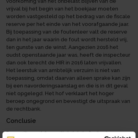
voorkoming van het onbelast blijven van de
vrijval bij het begin van het boekjaar moeten
worden vastgesteld op het bedrag van de fiscale
reserve per het einde van het voorafgaande jaar.
Bij toepassing van de foutenleer valt de reserve
dan in het jaar waarin de fout wordt hersteld vrij,
ten gunste van de winst. Aangezien 2016 het
oudst openstaande jaar was, heeft de inspecteur
dan ook terecht de HIR in 2016 laten vrijvallen.
Het leerstuk van ambtelijk verzuim is niet van
toepassing, omdat daarvan alleen sprake kan zijn
bij een navorderingsaanslag en die is in dit geval
niet opgelegd. Het hof verklaart het hoger
beroep ongegrond en bevestigt de uitspraak van
de rechtbank.
Conclusie
Deze uitspraak bevestigt dat de foutenleer