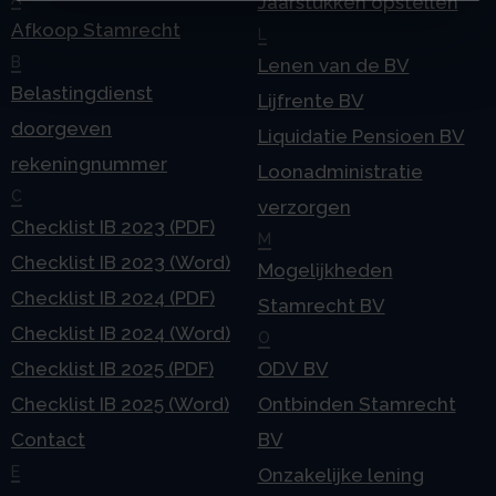
Jaarstukken opstellen
Afkoop Stamrecht
L
B
Lenen van de BV
Belastingdienst
Lijfrente BV
doorgeven
Liquidatie Pensioen BV
rekeningnummer
Loonadministratie
C
verzorgen
Checklist IB 2023 (PDF)
M
Checklist IB 2023 (Word)
Mogelijkheden
Checklist IB 2024 (PDF)
Stamrecht BV
Checklist IB 2024 (Word)
O
Checklist IB 2025 (PDF)
ODV BV
Checklist IB 2025 (Word)
Ontbinden Stamrecht
Contact
BV
E
Onzakelijke lening