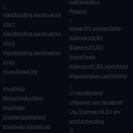
jaarrekening
H
Prijslijst
Handleiding aanleveren
S
2023
Spaar BV presentatie
Handleiding aanleveren
Stamrecht BV
2024
Stamrecht BV
Handleiding aanleveren
hypotheek
2025
Stamrecht BV oprichten
Hypotheek BV
Stappenplan oprichting
I
U
Invulhulp
U-rendement
Belastingkorting
Uitkeren van dividend
Invulhulp
Uw Stamrecht BV en
Dividenduitkering
echtscheiding
Invulhulp Verlies uit
W