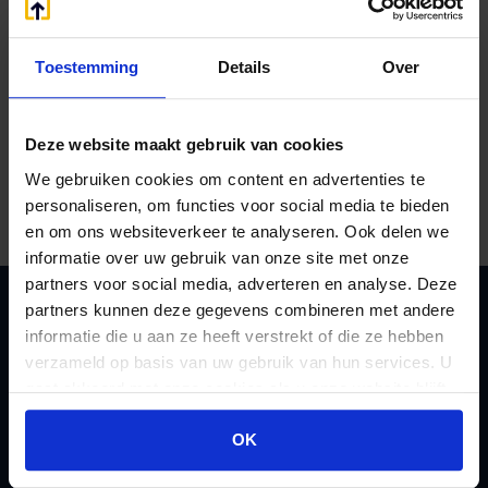
wordt toegepast bij fiscale reserves die ten
onrechte op de balans blijven staan. Wanneer
een herinvesteringsreserve niet binnen de
Toestemming
Details
Over
wettelijke termijn vrijvalt of wordt aangewend,
kan de Belastingdienst deze alsnog laten
vrijvallen in het oudst openstaande jaar.
Deze website maakt gebruik van cookies
We gebruiken cookies om content en advertenties te
Bron:Gerechtshof ‘s-Hertogenbosch | jurisprudentie |
personaliseren, om functies voor social media te bieden
ECLI:NL:GHSHE:2024:3642 | 19-11-2024
en om ons websiteverkeer te analyseren. Ook delen we
informatie over uw gebruik van onze site met onze
partners voor social media, adverteren en analyse. Deze
partners kunnen deze gegevens combineren met andere
informatie die u aan ze heeft verstrekt of die ze hebben
Zoeken
verzameld op basis van uw gebruik van hun services. U
gaat akkoord met onze cookies als u onze website blijft
gebruiken.
OK
Handige links
A