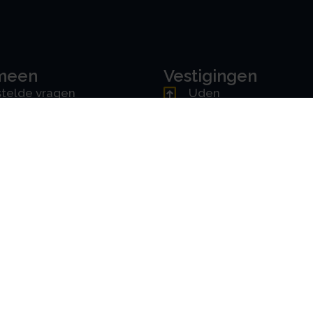
meen
Vestigingen
telde vragen
Uden
ne voorwaarden
Amsterdam
mer
Rotterdam
cy & AVG
's-Hertogenbosch
erklaring
Driebergen
Downloads
oorkeuren instellen
Handleiding portal
erklaring
Handleiding app
ons
amrechtbv.com
ensen
es