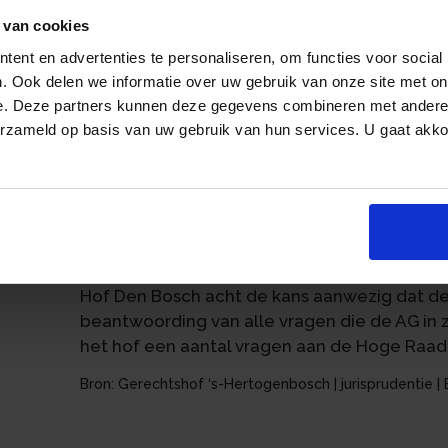
overschreden. Hof Den Bosch heeft prejudic
 van cookies
de vergoeding van immateriële schade bij g
ent en advertenties te personaliseren, om functies voor social
generaal bij de Hoge Raad (AG) heeft over 
. Ook delen we informatie over uw gebruik van onze site met on
november 2023 een conclusie uitgebracht. Hi
e. Deze partners kunnen deze gegevens combineren met andere i
de Hoge Raad vastgestelde grens van € 15.
erzameld op basis van uw gebruik van hun services. U gaat akk
Die grens is moeilijk te verenigen met de r
boete van niet meer dan € 1.000 bij overschri
verlaagd. De AG adviseert de Hoge Raad om
an
maximeren op het financiële belang van de 
bedraagt het financiële belang € 116.
Hof Den Bosch acht de kans aanwezig dat de
beantwoording van alle vragen die de AG in 
het hof een aantal vragen aan de Hoge Raad 
Bron: Gerechtshof ‘s-Hertogenbosch | jurisprudenti