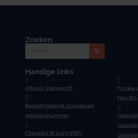
Zoeken
Handige links
A
F
Afkoop Stamrecht
Fiscale
B
Flex BV
Belastingdienst doorgeven
G
rekeningnummer
Geleideb
C
Geleideb
Checklist IB 2023 (PDF)
Geleideb