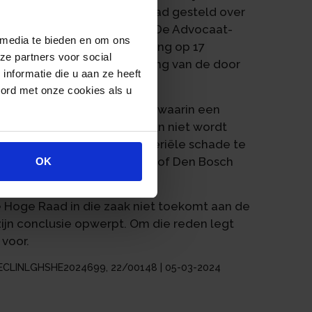
iële vragen aan de Hoge Raad gesteld over
eringe financiële belangen. De Advocaat-
 media te bieden en om ons
de hoogte van deze vergoeding op 17
ze partners voor social
j bepleit een forse verhoging van de door
nformatie die u aan ze heeft
oord met onze cookies als u
echtspraak van de Hoge Raad waarin een
jding van de redelijke termijn niet wordt
 de vergoeding voor immateriële schade te
zaak. In de procedure voor Hof Den Bosch
OK
 Hoge Raad in die zaak niet toekomt aan de
zijn conclusie opwerpt. Om die reden legt
voor.
e | ECLINLGHSHE2024699, 22/00148 | 05-03-2024