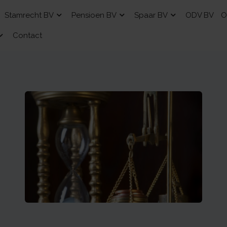
Stamrecht BV
Pensioen BV
Spaar BV
ODV BV
O
Contact