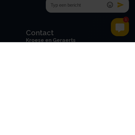
Contact
Kroese en Geraerts
Belastingadvies BV
Rondweg 103
5406 NK, Uden
0486 - 416 299
info@stamrechtbv.com
Maandag t/m vrijdag van 09:00
tot 17:00 bereikbaar
Beoordeeld met een 9.0 uit 10
op basis van 3453 reviews