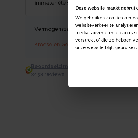
immateriële schade
Deze website maakt gebruik
We gebruiken cookies om cont
websiteverkeer te analyseren
Vermogenszaken goed regelen?
media, adverteren en analys
verstrekt of die ze hebben v
Kroese en Geraerts
onze website blijft gebruiken.
Beoordeeld met een 9.0 uit 10 op basis v
3453 reviews