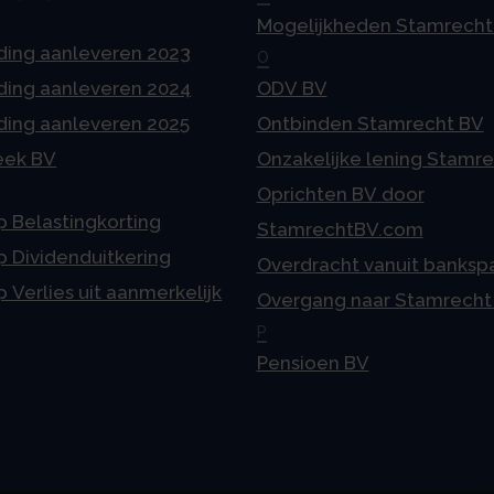
Mogelijkheden Stamrecht
ding aanleveren 2023
O
ding aanleveren 2024
ODV BV
ding aanleveren 2025
Ontbinden Stamrecht BV
eek BV
Onzakelijke lening Stamr
Oprichten BV door
p Belastingkorting
StamrechtBV.com
p Dividenduitkering
Overdracht vanuit banksp
p Verlies uit aanmerkelijk
Overgang naar Stamrecht
P
Pensioen BV