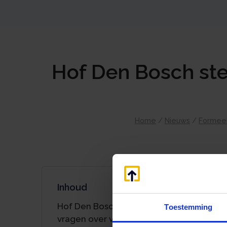
Hof Den Bosch ste
Home
/
Nieuws
/
Formeel
Inhoud
Hof Den Bosch stelt prejudiciële
Toestemming
vragen over vergoeding van