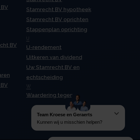
 BV
Stamrecht BV hypotheek
Stamrecht BV oprichten
Stappenplan oprichting
U
echt BV
U-rendement
Uitkeren van dividend
Uw Stamrecht BV en
aren
echtscheiding
 BV
W
Waardering tegen 4%