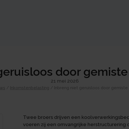
 geruisloos door gemist
21 mei 2026
uws
/
Inkomstenbelasting
/
Inbreng niet geruisloos door gemist
Twee broers drijven een koolverwerkingsbed
voeren zij een omvangrijke herstructurering d