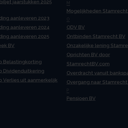
iljet jaarstukken 2025
M
Mogelijkheden Stamrecht
ding aanleveren 2023
O
ding aanleveren 2024
ODV BV
ding aanleveren 2025
Ontbinden Stamrecht BV
eek BV
Onzakelijke lening Stamr
Oprichten BV door
p Belastingkorting
StamrechtBV.com
p Dividenduitkering
Overdracht vanuit banksp
p Verlies uit aanmerkelijk
Overgang naar Stamrecht
P
Pensioen BV