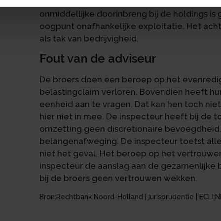
bv echter niet mogelijk. De bedrijfsfusiefaci
onmiddellijke doorinbreng bij de holdings is
oogpunt onafhankelijke exploitatie. Het acht
als tak van bedrijvigheid.
Fout van de adviseur
De broers doen een beroep op het evenredig
belastingclaim verloren. Bovendien heeft hun
eenheid aan te vragen. Dat kan hen toch ni
hier niet in mee. De inspecteur heeft bij de 
omzetting geen discretionaire bevoegdheid.
belangenafweging. De inspecteur toetst alle
niet het geval. Het beroep op het vertrouwe
inspecteur de aanslag aan de gezamenlijke 
bij de broers geen vertrouwen wekken.
Bron:Rechtbank Noord-Holland | jurisprudentie | ECLI