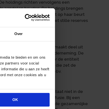
 De holdings richten vervolgens een
n de aandelen houden. De holdings brengen
menlijke bv in. Die bv richt op haar beurt
rin in. Het bedrijfspand met stille reserves
s gebeurt op dezelfde dag.
Over
e omzetting af. De inbreng maakt deel uit
cht op overdracht van de onderneming. De
 media te bieden en om ons
eming wordt voortgezet door de entiteit
ze partners voor social
de persoonlijke holding, maar die zet de
nformatie die u aan ze heeft
ndt uiteindelijk in de werk-bv.
oord met onze cookies als u
ijfsfusie
scape: de dooroverdracht staat niet in de
scale eenheid of een bedrijfsfusie. Bij een
OK
n de persoonlijke holding en de gezamenlijke