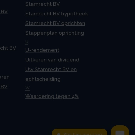
Stamrecht BV
 BV
Stamrecht BV hypotheek
Stamrecht BV oprichten
Stappenplan oprichting
U
echt BV
U-rendement
Uitkeren van dividend
Uw Stamrecht BV en
aren
echtscheiding
 BV
W
Waardering tegen 4%