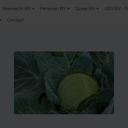
Stamrecht BV
Pensioen BV
Spaar BV
ODV BV
O
Contact