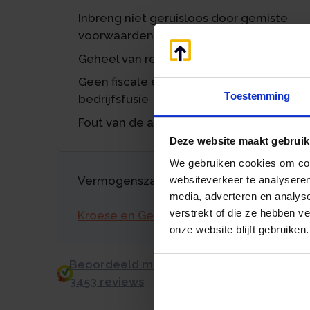
Inbreng niet geruisloos door gemiste
voorwaarden
Geheel van rechtshandelingen
Geen fiscale eenheid, geen
Toestemming
bedrijfsfusie
Fout van de adviseur
Deze website maakt gebruik
We gebruiken cookies om cont
websiteverkeer te analyseren
Vermogenszaken goed regelen?
media, adverteren en analys
verstrekt of die ze hebben v
Kroese en Geraerts
onze website blijft gebruiken.
Beoordeeld met een 9.0 uit 10 op basis v
3453 reviews