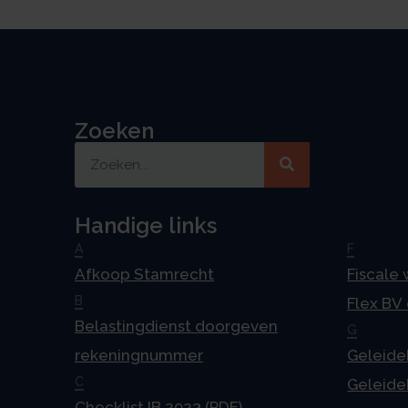
Zoeken
Handige links
A
F
Afkoop Stamrecht
Fiscale
B
Flex BV
Belastingdienst doorgeven
G
rekeningnummer
Geleideb
C
Geleideb
Checklist IB 2023 (PDF)