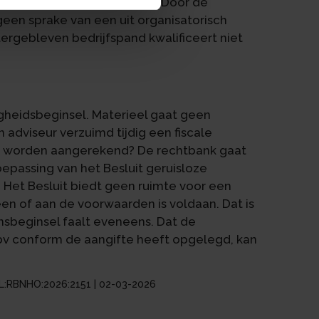
liteit biedt evenmin soelaas. Door de
 geen sprake van een uit organisatorisch
ergebleven bedrijfspand kwalificeert niet
heidsbeginsel. Materieel gaat geen
 adviseur verzuimd tijdig een fiscale
et worden aangerekend? De rechtbank gaat
toepassing van het Besluit geruisloze
 Het Besluit biedt geen ruimte voor een
en of aan de voorwaarden is voldaan. Dat is
nsbeginsel faalt eveneens. Dat de
bv conform de aangifte heeft opgelegd, kan
:NL:RBNHO:2026:2151 | 02-03-2026