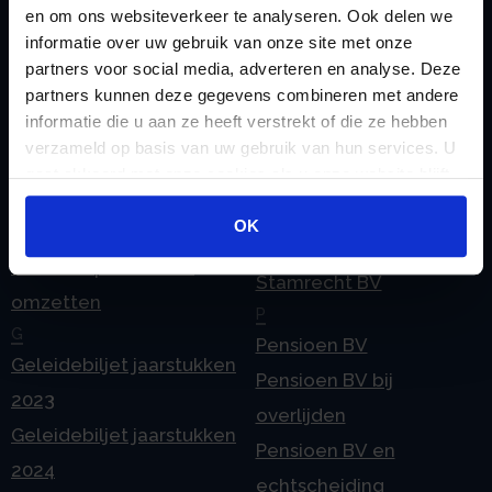
Contact
BV
en om ons websiteverkeer te analyseren. Ook delen we
E
Onzakelijke lening
informatie over uw gebruik van onze site met onze
eHerkenning voor uw
partners voor social media, adverteren en analyse. Deze
Stamrecht BV
partners kunnen deze gegevens combineren met andere
Stamrecht BV
Oprichten BV door
informatie die u aan ze heeft verstrekt of die ze hebben
Emigratie
StamrechtBV.com
verzameld op basis van uw gebruik van hun services. U
Emigratie Pensioen BV
gaat akkoord met onze cookies als u onze website blijft
Overdracht vanuit
gebruiken.
F
banksparen
OK
Fiscale waardering
Overgang naar
Flex BV oprichten of
Stamrecht BV
omzetten
P
G
Pensioen BV
Geleidebiljet jaarstukken
Pensioen BV bij
2023
overlijden
Geleidebiljet jaarstukken
Pensioen BV en
2024
echtscheiding