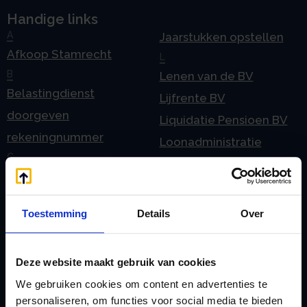
Handige links
A
Jaarstukken opstellen
Afkoop Stamrecht
L
B
Lenen van de BV
Belastingdienst
Lijfrente BV
doorgeven
Liquidatie Pensioen BV
rekeningnummer
Loonadministratie
C
verzorgen
Checklist IB 2023 (PDF)
M
Checklist IB 2023 (Word)
Mogelijkheden
Toestemming
Details
Over
Checklist IB 2024 (PDF)
Stamrecht BV
Checklist IB 2024 (Word)
O
Deze website maakt gebruik van cookies
Checklist IB 2025 (PDF)
ODV BV
We gebruiken cookies om content en advertenties te
Checklist IB 2025 (Word)
Ontbinden Stamrecht
personaliseren, om functies voor social media te bieden