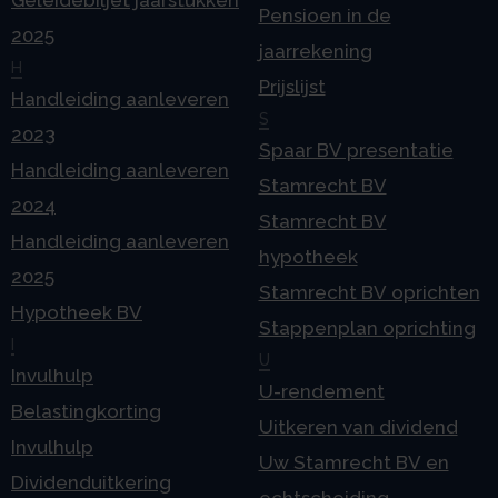
Pensioen in de
2025
jaarrekening
H
Prijslijst
Handleiding aanleveren
S
2023
Spaar BV presentatie
Handleiding aanleveren
Stamrecht BV
2024
Stamrecht BV
Handleiding aanleveren
hypotheek
2025
Stamrecht BV oprichten
Hypotheek BV
Stappenplan oprichting
I
U
Invulhulp
U-rendement
Belastingkorting
Uitkeren van dividend
Invulhulp
Uw Stamrecht BV en
Dividenduitkering
echtscheiding