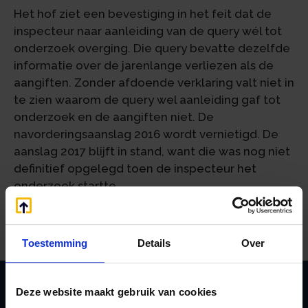
Het hof ziet een bevestiging in het feit dat de
inspecteur naar aanleiding van de query wél tot
onderzoek overging. Die query bevatte dezelfde
informatie over de jarenlange verliezen als de
aangiften. Zonder afdoende verklaring valt niet in
te zien waarom de query wel aanleiding gaf tot
onderzoek en de aangiften niet. De
navorderingsaanslag 2016 wordt vernietigd. De
aanslag 2017 blijft in stand, want die was nog niet
definitief opgelegd toen de inspecteur het
onderzoek startte.
Bron:Gerechtshof Arnhem-Leeuwarden | jurisprudentie |
ECLI:NL:GHARL:2026:2734 | 20-04-2026
Toestemming
Details
Over
Deze website maakt gebruik van cookies