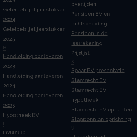
overlijden
Geleidebiljet jaarstukken
Pensioen BV en
2024
echtscheiding
Geleidebiljet jaarstukken
Pensioen in de
2025
jaarrekening
H
Prijslijst
Handleiding aanleveren
S
2023
Spaar BV presentatie
Handleiding aanleveren
Stamrecht BV
2024
Stamrecht BV
Handleiding aanleveren
hypotheek
2025
Stamrecht BV oprichten
Hypotheek BV
Stappenplan oprichting
I
U
Invulhulp
U-rendement