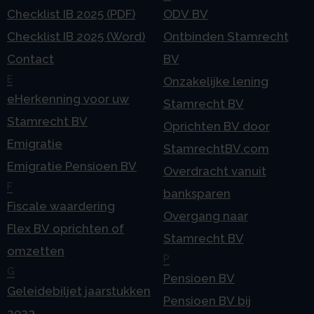
Checklist IB 2025 (PDF)
ODV BV
Checklist IB 2025 (Word)
Ontbinden Stamrecht
Contact
BV
E
Onzakelijke lening
eHerkenning voor uw
Stamrecht BV
Stamrecht BV
Oprichten BV door
Emigratie
StamrechtBV.com
Emigratie Pensioen BV
Overdracht vanuit
F
banksparen
Fiscale waardering
Overgang naar
Flex BV oprichten of
Stamrecht BV
omzetten
P
G
Pensioen BV
Geleidebiljet jaarstukken
Pensioen BV bij
2023