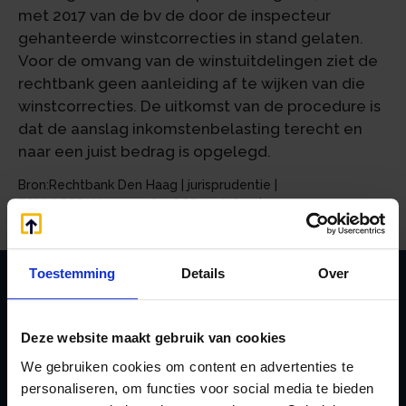
met 2017 van de bv de door de inspecteur
gehanteerde winstcorrecties in stand gelaten.
Voor de omvang van de winstuitdelingen ziet de
rechtbank geen aanleiding af te wijken van die
winstcorrecties. De uitkomst van de procedure is
dat de aanslag inkomstenbelasting terecht en
naar een juist bedrag is opgelegd.
Bron:Rechtbank Den Haag | jurisprudentie |
ECLINLRBDHA20247985, SGR 22/3647 | 22-05-2024
Toestemming
Details
Over
Zoeken
Deze website maakt gebruik van cookies
We gebruiken cookies om content en advertenties te
personaliseren, om functies voor social media te bieden