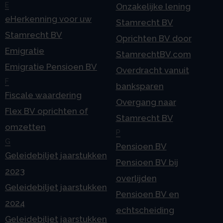
E
Onzakelijke lening
eHerkenning voor uw
Stamrecht BV
Stamrecht BV
Oprichten BV door
Emigratie
StamrechtBV.com
Emigratie Pensioen BV
Overdracht vanuit
F
banksparen
Fiscale waardering
Overgang naar
Flex BV oprichten of
Stamrecht BV
omzetten
P
G
Pensioen BV
Geleidebiljet jaarstukken
Pensioen BV bij
2023
overlijden
Geleidebiljet jaarstukken
Pensioen BV en
2024
echtscheiding
Geleidebiljet jaarstukken