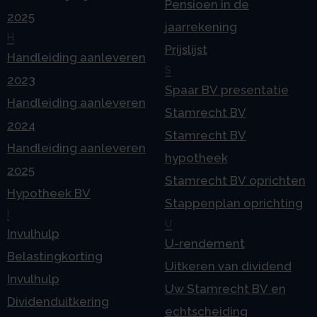
Pensioen in de
2025
jaarrekening
H
Prijslijst
Handleiding aanleveren
S
2023
Spaar BV presentatie
Handleiding aanleveren
Stamrecht BV
2024
Stamrecht BV
Handleiding aanleveren
hypotheek
2025
Stamrecht BV oprichten
Hypotheek BV
Stappenplan oprichting
I
U
Invulhulp
U-rendement
Belastingkorting
Uitkeren van dividend
Invulhulp
Uw Stamrecht BV en
Dividenduitkering
echtscheiding