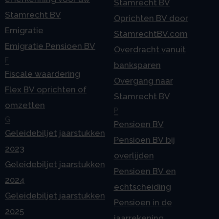
Stamrecht BV
Stamrecht BV
Oprichten BV door
Emigratie
StamrechtBV.com
Emigratie Pensioen BV
Overdracht vanuit
F
banksparen
Fiscale waardering
Overgang naar
Flex BV oprichten of
Stamrecht BV
omzetten
P
G
Pensioen BV
Geleidebiljet jaarstukken
Pensioen BV bij
2023
overlijden
Geleidebiljet jaarstukken
Pensioen BV en
2024
echtscheiding
Geleidebiljet jaarstukken
Pensioen in de
2025
jaarrekening