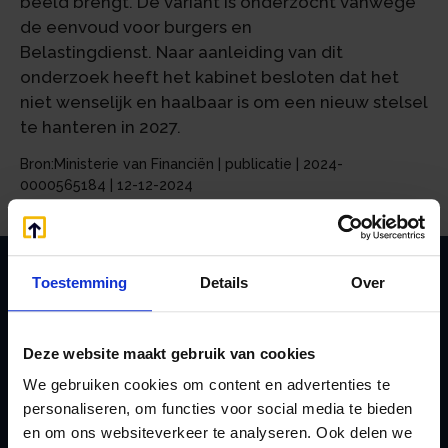
beeld brengt. De variant is onderzocht vanwege
de eenvoud voor burgers en
Belastingdienst. Naar aanleiding van dit
onderzoek heeft het kabinet besloten dat het
niet wenselijk en haalbaar is om een nieuw stelsel
te hanteren in 2027.
Bron:Ministerie van Financiën | publicatie | 2024-
0000565184 | 12-12-2024
Toestemming
Details
Over
Zoeken
Deze website maakt gebruik van cookies
We gebruiken cookies om content en advertenties te
personaliseren, om functies voor social media te bieden
Handige links
en om ons websiteverkeer te analyseren. Ook delen we
A
Jaarstukken opstellen