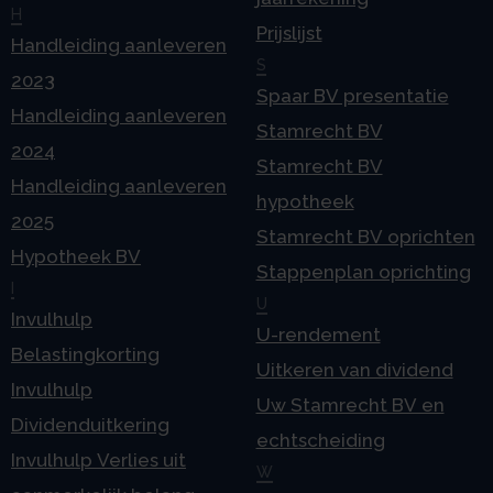
H
Prijslijst
Handleiding aanleveren
S
2023
Spaar BV presentatie
Handleiding aanleveren
Stamrecht BV
2024
Stamrecht BV
Handleiding aanleveren
hypotheek
2025
Stamrecht BV oprichten
Hypotheek BV
Stappenplan oprichting
I
U
Invulhulp
U-rendement
Belastingkorting
Uitkeren van dividend
Invulhulp
Uw Stamrecht BV en
Dividenduitkering
echtscheiding
Invulhulp Verlies uit
W