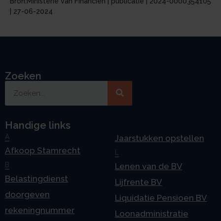
Bron:Ministerie van Financiën | publicatie | 2024-0000354105
| 27-06-2024
Zoeken
Handige links
A
Jaarstukken opstellen
Afkoop Stamrecht
L
B
Lenen van de BV
Belastingdienst
Lijfrente BV
doorgeven
Liquidatie Pensioen BV
rekeningnummer
Loonadministratie