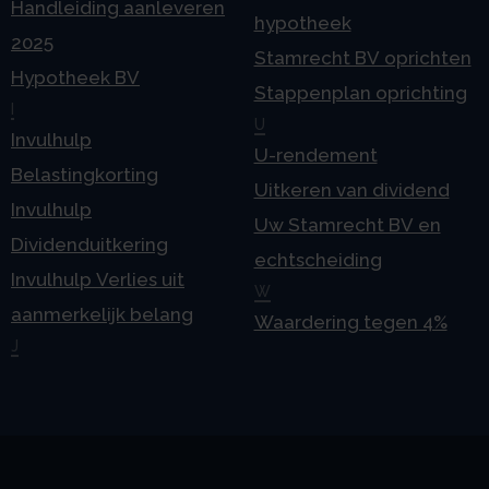
Handleiding aanleveren
hypotheek
2025
Stamrecht BV oprichten
Hypotheek BV
Stappenplan oprichting
I
U
Invulhulp
U-rendement
Belastingkorting
Uitkeren van dividend
Invulhulp
Uw Stamrecht BV en
Dividenduitkering
echtscheiding
Invulhulp Verlies uit
W
aanmerkelijk belang
Waardering tegen 4%
J