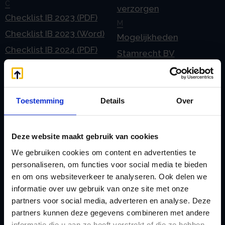
C
verzorgen
Checklist IB 2023 (PDF)
M
Checklist IB 2023 (Word)
Mogelijkheden
Checklist IB 2024 (PDF)
Stamrecht BV
Checklist IB 2024 (Word)
O
Checklist IB 2025 (PDF)
ODV BV
Checklist IB 2025 (Word)
Ontbinden Stamrecht
Toestemming
Details
Over
Contact
BV
E
Onzakelijke lening
Deze website maakt gebruik van cookies
eHerkenning voor uw
Stamrecht BV
We gebruiken cookies om content en advertenties te
Stamrecht BV
Oprichten BV door
personaliseren, om functies voor social media te bieden
Emigratie
en om ons websiteverkeer te analyseren. Ook delen we
StamrechtBV.com
informatie over uw gebruik van onze site met onze
Emigratie Pensioen BV
Overdracht vanuit
partners voor social media, adverteren en analyse. Deze
F
banksparen
partners kunnen deze gegevens combineren met andere
Fiscale waardering
informatie die u aan ze heeft verstrekt of die ze hebben