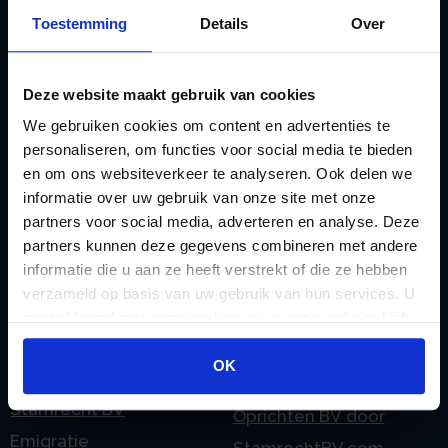
Belastingdienst
Lijfrente BV
Toestemming
Details
Over
doorgeven
Liquidatie Pensioen BV
rekeningnummer
Loonadministratie
Deze website maakt gebruik van cookies
C
verzorgen
We gebruiken cookies om content en advertenties te
Checklist IB 2023 (PDF)
M
personaliseren, om functies voor social media te bieden
Checklist IB 2023 (Word)
Mogelijkheden
en om ons websiteverkeer te analyseren. Ook delen we
Checklist IB 2024 (PDF)
Stamrecht BV
informatie over uw gebruik van onze site met onze
partners voor social media, adverteren en analyse. Deze
Checklist IB 2024 (Word)
O
partners kunnen deze gegevens combineren met andere
Checklist IB 2025 (PDF)
ODV BV
informatie die u aan ze heeft verstrekt of die ze hebben
Checklist IB 2025 (Word)
Ontbinden Stamrecht
verzameld op basis van uw gebruik van hun services. U
gaat akkoord met onze cookies als u onze website blijft
Contact
BV
gebruiken.
E
Onzakelijke lening
OK
eHerkenning voor uw
Stamrecht BV
Stamrecht BV
Oprichten BV door
Emigratie
StamrechtBV.com