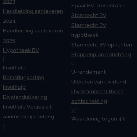
2023
Spaar BV presentatie
Handleiding aanleveren
Stamrecht BV
2024
Stamrecht BV
Handleiding aanleveren
hypotheek
2025
Stamrecht BV oprichten
Hypotheek BV
Stappenplan oprichting
I
U
Invulhulp
U-rendement
Belastingkorting
Uitkeren van dividend
Invulhulp
Uw Stamrecht BV en
Dividenduitkering
echtscheiding
Invulhulp Verlies uit
W
aanmerkelijk belang
Waardering tegen 4%
J