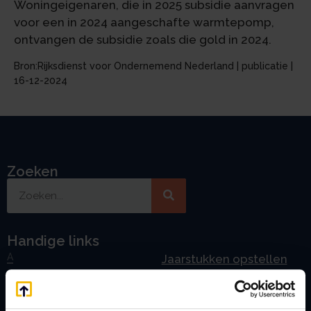
Woningeigenaren, die in 2025 subsidie aanvragen
voor een in 2024 aangeschafte warmtepomp,
ontvangen de subsidie zoals die gold in 2024.
Bron:Rijksdienst voor Ondernemend Nederland | publicatie |
16-12-2024
Zoeken
Handige links
A
Jaarstukken opstellen
Afkoop Stamrecht
L
B
Lenen van de BV