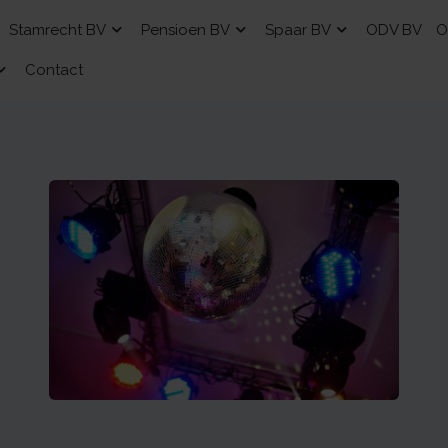
Stamrecht BV
Pensioen BV
Spaar BV
ODV BV
O
Contact