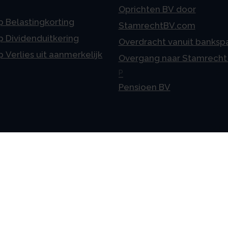
Oprichten BV door
p Belastingkorting
StamrechtBV.com
p Dividenduitkering
Overdracht vanuit banksp
p Verlies uit aanmerkelijk
Overgang naar Stamrecht
P
Pensioen BV
meen
Vestigingen
telde vragen
Uden
ne voorwaarden