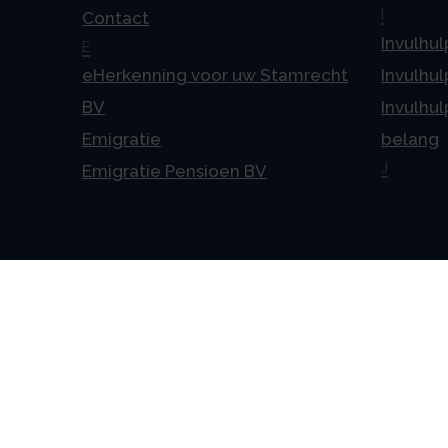
I
Contact
Invulhul
E
eHerkenning voor uw Stamrecht
Invulhul
BV
Invulhul
Emigratie
belang
J
Emigratie Pensioen BV
Alge
Veelges
Algeme