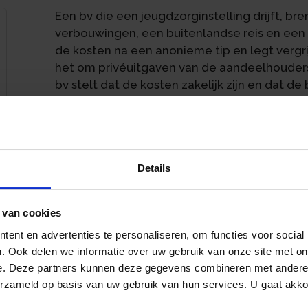
Een bv die een jeugdzorginstelling drijft, br
verbouwingen, een buitenlandse reis en een 
de kosten na een anonieme tip en legt vergr
het om privéuitgaven van de aandeelhouder
bv stelt dat de kosten zakelijk zijn en dat 
vraag is of de aftrek standhoudt.
Anonieme tip leidt tot boeken
De FIOD ontvangt in 2016 een anonieme klikbri
Details
drie broers, die indirect aandeelhouders en b
opmaken voor diensten die nooit zijn gelev
inspecteur treft facturen aan voor verbouwi
 van cookies
reis van € 20.000 en een ‘personeelsfeest’ 
ent en advertenties te personaliseren, om functies voor social
facturen ontbreekt. Er zijn geen offertes, ge
. Ook delen we informatie over uw gebruik van onze site met on
aanwezig. De verbouwingsfacturen zijn bove
e. Deze partners kunnen deze gegevens combineren met andere i
vennootschap die later is overgedragen aan
erzameld op basis van uw gebruik van hun services. U gaat akk
Reis van drie weken met partne