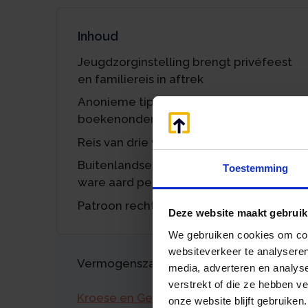
Inhoud
Jeugdzorginstelling brengt privéfeest
en familiereis in aftrek
Anonieme tip leidt tot
boekenonderzoek
Reis van drie weken met partners
Buitenlandse belastingdienst onthult
Toestemming
ware aard personeelsfeest
Patroon rechtvaardigt vergrijpboetes
Deze website maakt gebruik
We gebruiken cookies om cont
websiteverkeer te analyseren
Vermogenszaken goed regelen?
media, adverteren en analys
verstrekt of die ze hebben v
Kroese en Geraerts
onze website blijft gebruiken.