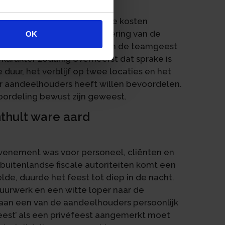
r het buitenland als zakelijke kosten
 een groepsreis ter bevordering van de
OK
De partners mochten mee om de teamgeest
ékarakter zodanig overheerst dat sprake is
duur, het verblijf op twee locaties en het
r aandeelhouders heeft willen bevoordelen.
ordeling bewust zijn geweest.
nthult ware aard
evenement was voor personeel, cliënten en
buitenlandse fiscale autoriteiten komt een
lde, duurde het feest tot diep in de nacht.
uurwerk en een witte loper naar de
 aan een van de aandeelhouders persoonlijk
eest’ als een privéfeest aangemerkt moet