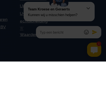
Uitkeren van dividend
Uw Stamrecht BV en
aren
echtscheiding
 BV
W
Waardering tegen 4%
Contact
Kroese en Geraerts
Belastingadvies BV