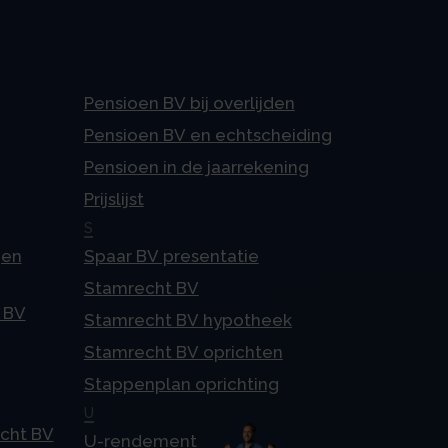
Pensioen BV bij overlijden
Pensioen BV en echtscheiding
Pensioen in de jaarrekening
Prijslijst
S
gen
Spaar BV presentatie
Stamrecht BV
 BV
Stamrecht BV hypotheek
Stamrecht BV oprichten
Stappenplan oprichting
U
echt BV
U-rendement