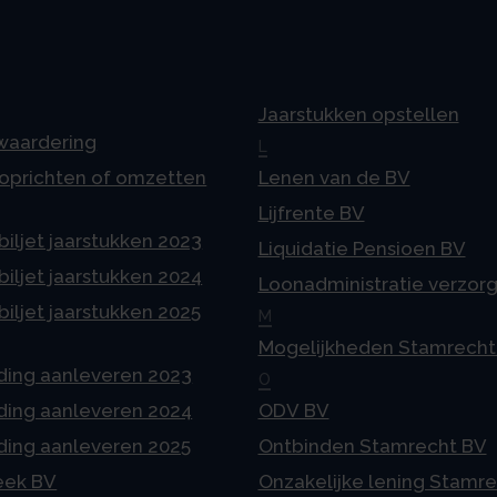
Jaarstukken opstellen
 waardering
L
 oprichten of omzetten
Lenen van de BV
Lijfrente BV
iljet jaarstukken 2023
Liquidatie Pensioen BV
iljet jaarstukken 2024
Loonadministratie verzor
iljet jaarstukken 2025
M
Mogelijkheden Stamrecht
ding aanleveren 2023
O
ding aanleveren 2024
ODV BV
ding aanleveren 2025
Ontbinden Stamrecht BV
eek BV
Onzakelijke lening Stamr