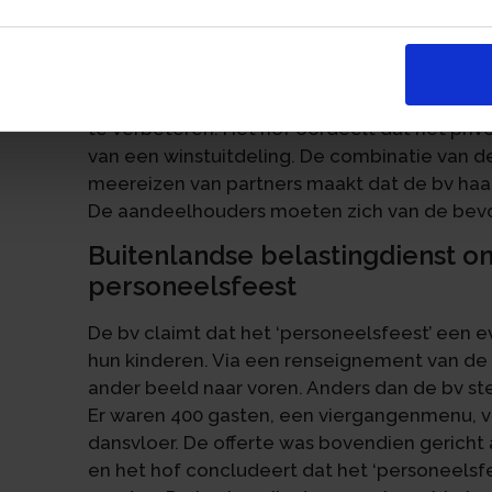
De bv heeft een reis van ruim drie weken naa
an
geboekt. Volgens de bestuurder ging het om
samenwerking tussen de aandeelhouders. 
te verbeteren. Het hof oordeelt dat het priv
van een winstuitdeling. De combinatie van de 
meereizen van partners maakt dat de bv haa
De aandeelhouders moeten zich van de bevo
Buitenlandse belastingdienst o
personeelsfeest
De bv claimt dat het ‘personeelsfeest’ een 
hun kinderen. Via een renseignement van de 
ander beeld naar voren. Anders dan de bv ste
Er waren 400 gasten, een viergangenmenu, v
dansvloer. De offerte was bovendien gericht
en het hof concludeert dat het ‘personeelsf