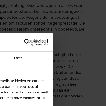
engt jarenlang forse bedragen in aftrek voor
personeelsfeest. De inspecteur corrigeert
ijpboetes op. Volgens de inspecteur gaat
s en om facturen zonder tegenprestatie. De
de boetes daarom onterecht zijn opgelegd. De
onderzoek
ef over de bv. De tipgever schrijft dat de
Over
estuurders van de bv zijn, facturen laten
erd. Er volgt een boekenonderzoek. De
ngen van ruim € 244.000, een buitenlandse
van bijna € 56.000. Onderbouwing van deze
 media te bieden en om ons
en specificaties en geen urenregistraties
ze partners voor social
ndien deels contant betaald aan een
nformatie die u aan ze heeft
 een katvanger en vervolgens is ontbonden.
oord met onze cookies als u
rs