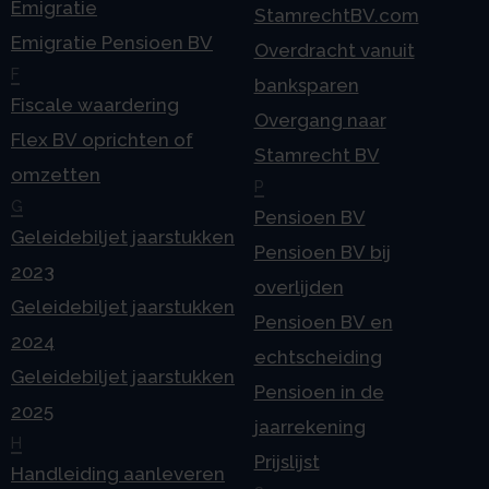
Emigratie
StamrechtBV.com
Emigratie Pensioen BV
Overdracht vanuit
F
banksparen
Fiscale waardering
Overgang naar
Flex BV oprichten of
Stamrecht BV
omzetten
P
G
Pensioen BV
Geleidebiljet jaarstukken
Pensioen BV bij
2023
overlijden
Geleidebiljet jaarstukken
Pensioen BV en
2024
echtscheiding
Geleidebiljet jaarstukken
Pensioen in de
2025
jaarrekening
H
Prijslijst
Handleiding aanleveren