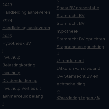
S
2023
Spaar BV presentatie
Handleiding aanleveren
Stamrecht BV
2024
Stamrecht BV
Handleiding aanleveren
hypotheek
2025
Stamrecht BV oprichten
Hypotheek BV
Stappenplan oprichting
I
U
Invulhulp
U-rendement
Belastingkorting
Uitkeren van dividend
Invulhulp
Uw Stamrecht BV en
Dividenduitkering
echtscheiding
Invulhulp Verlies uit
W
aanmerkelijk belang
Waardering tegen 4%
J