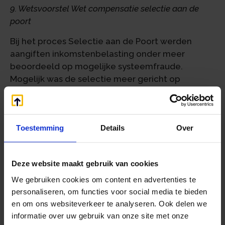
9. Wetsvoorstel Wet compensatie selectie aan de
poort
Bij het proces Selectie aan de Poort werden
aangiften inkomstenbelasting onder meer
beoordeeld op mogelijke systeemfraude.
Mogelijk was de selectie meer gericht op
kenmerken van de belastingplichtige dan op
fiscale risico’s. Deze aangiften zullen opnieuw
worden beoordeeld. Als de selectie op niet-
Toestemming
Details
Over
fiscale gronden heeft plaatsgevonden, wil het
kabinet de betreffende burger compenseren.
10. Wetsvoorstel Wet herwaardering
Deze website maakt gebruik van cookies
proceskostenvergoedingen WOZ en bpm
We gebruiken cookies om content en advertenties te
personaliseren, om functies voor social media te bieden
Met het wetsvoorstel wordt beoogd de financiële
en om ons websiteverkeer te analyseren. Ook delen we
prikkel voor ‘no-cure-no-pay’-bedrijven om
informatie over uw gebruik van onze site met onze
procedures te starten en voort te zetten met als