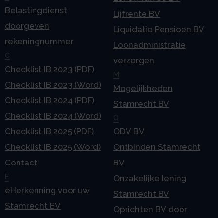
Belastingdienst
Lijfrente BV
doorgeven
Liquidatie Pensioen BV
rekeningnummer
Loonadministratie
C
verzorgen
Checklist IB 2023 (PDF)
M
Checklist IB 2023 (Word)
Mogelijkheden
Checklist IB 2024 (PDF)
Stamrecht BV
Checklist IB 2024 (Word)
O
Checklist IB 2025 (PDF)
ODV BV
Checklist IB 2025 (Word)
Ontbinden Stamrecht
Contact
BV
E
Onzakelijke lening
eHerkenning voor uw
Stamrecht BV
Stamrecht BV
Oprichten BV door