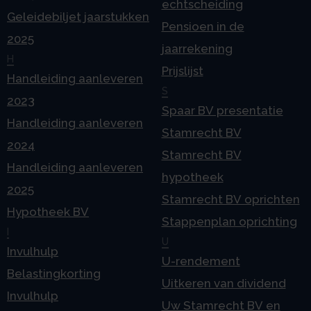
echtscheiding
Geleidebiljet jaarstukken
Pensioen in de
2025
jaarrekening
H
Prijslijst
Handleiding aanleveren
S
2023
Spaar BV presentatie
Handleiding aanleveren
Stamrecht BV
2024
Stamrecht BV
Handleiding aanleveren
hypotheek
2025
Stamrecht BV oprichten
Hypotheek BV
Stappenplan oprichting
I
U
Invulhulp
U-rendement
Belastingkorting
Uitkeren van dividend
Invulhulp
Uw Stamrecht BV en