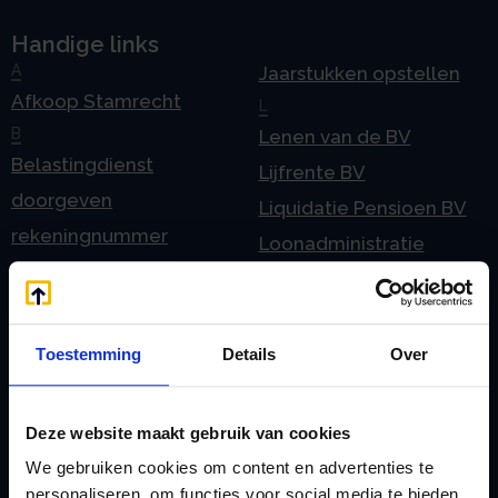
Handige links
A
Jaarstukken opstellen
Afkoop Stamrecht
L
B
Lenen van de BV
Belastingdienst
Lijfrente BV
doorgeven
Liquidatie Pensioen BV
rekeningnummer
Loonadministratie
C
verzorgen
Checklist IB 2023 (PDF)
M
Checklist IB 2023 (Word)
Mogelijkheden
Toestemming
Details
Over
Checklist IB 2024 (PDF)
Stamrecht BV
Checklist IB 2024 (Word)
O
Deze website maakt gebruik van cookies
Checklist IB 2025 (PDF)
ODV BV
We gebruiken cookies om content en advertenties te
Checklist IB 2025 (Word)
Ontbinden Stamrecht
personaliseren, om functies voor social media te bieden