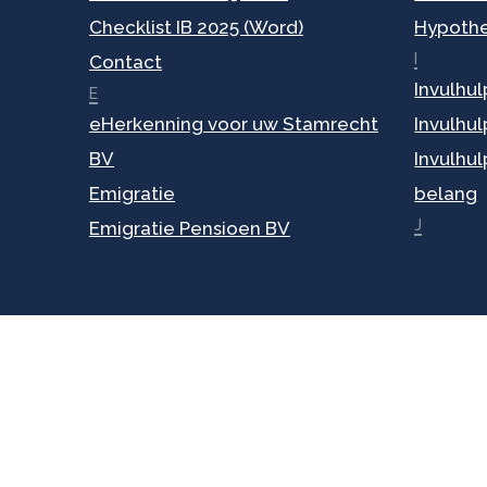
Checklist IB 2025 (Word)
Hypoth
I
Contact
Invulhul
E
eHerkenning voor uw Stamrecht
Invulhul
BV
Invulhul
Emigratie
belang
J
Emigratie Pensioen BV
Alge