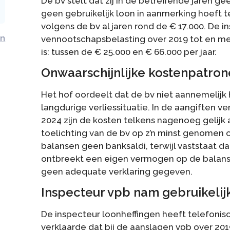
De bv stelt dat zij in de betreffende jaren g
geen gebruikelijk loon in aanmerking hoef
volgens de bv al jaren rond de € 17.000. De i
an
vennootschapsbelasting over 2019 tot en me
is: tussen de € 25.000 en € 66.000 per jaar.
Onwaarschijnlijke kostenpatro
Het hof oordeelt dat de bv niet aannemelijk
langdurige verliessituatie. In de aangiften 
2024 zijn de kosten telkens nagenoeg gelijk
toelichting van de bv op z’n minst genomen 
balansen geen banksaldi, terwijl vaststaat d
ontbreekt een eigen vermogen op de balans
geen adequate verklaring gegeven.
Inspecteur vpb nam gebruikelijk
De inspecteur loonheffingen heeft telefonis
verklaarde dat bij de aanslagen vpb over 20