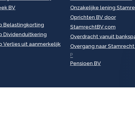
eek BV
Onzakelijke lening Stamr
Oprichten BV door
p Belastingkorting
StamrechtBV.com
p Dividenduitkering
Overdracht vanuit banksp
p Verlies uit aanmerkelijk
Overgang naar Stamrecht
P
Pensioen BV
meen
Vestigingen