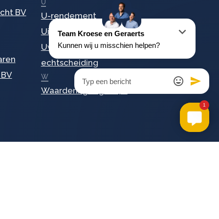
U
echt BV
U-rendement
Uitkeren van dividend
Uw Stamrecht BV en
aren
echtscheiding
 BV
W
Waardering tegen 4%
Contact