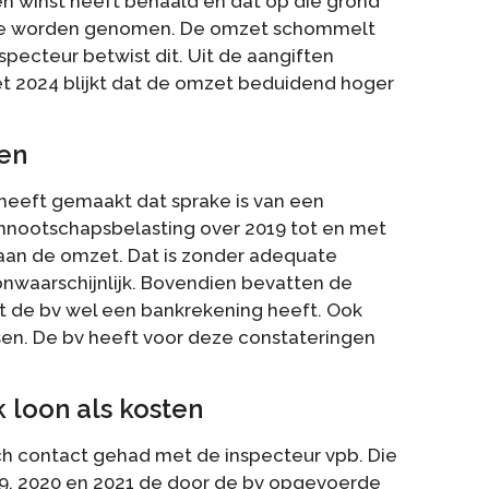
een winst heeft behaald en dat op die grond
t te worden genomen. De omzet schommelt
nspecteur betwist dit. Uit de aangiften
t 2024 blijkt dat de omzet beduidend hoger
nen
 heeft gemaakt dat sprake is van een
vennootschapsbelasting over 2019 tot en met
 aan de omzet. Dat is zonder adequate
onwaarschijnlijk. Bovendien bevatten de
at de bv wel een bankrekening heeft. Ook
en. De bv heeft voor deze constateringen
 loon als kosten
ch contact gehad met de inspecteur vpb. Die
19, 2020 en 2021 de door de bv opgevoerde