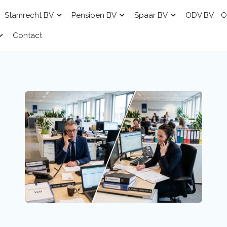
Stamrecht BV
Pensioen BV
Spaar BV
ODV BV
O
Contact