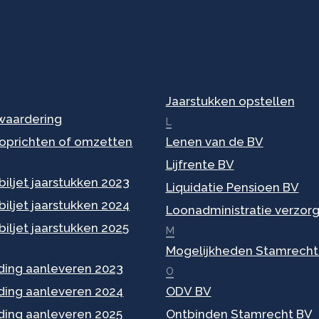
Jaarstukken opstellen
 waardering
L
 oprichten of omzetten
Lenen van de BV
Lijfrente BV
iljet jaarstukken 2023
Liquidatie Pensioen BV
iljet jaarstukken 2024
Loonadministratie verzor
iljet jaarstukken 2025
M
Mogelijkheden Stamrecht
ding aanleveren 2023
O
ding aanleveren 2024
ODV BV
ding aanleveren 2025
Ontbinden Stamrecht BV