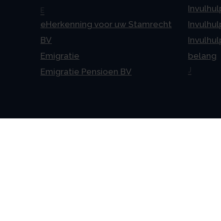
Invulhul
E
eHerkenning voor uw Stamrecht
Invulhul
BV
Invulhul
Emigratie
belang
J
Emigratie Pensioen BV
Alge
Veelges
Algeme
Disclai