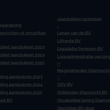
Jaarstukken opstellen
 waardering
L
 oprichten of omzetten
Lenen van de BV
Lijfrente BV
iljet jaarstukken 2023
Liquidatie Pensioen BV
iljet jaarstukken 2024
Loonadministratie verzor
iljet jaarstukken 2025
M
Mogelijkheden Stamrecht
ding aanleveren 2023
O
ding aanleveren 2024
ODV BV
ding aanleveren 2025
Ontbinden Stamrecht BV
eek BV
Onzakelijke lening Stamr
Oprichten BV door