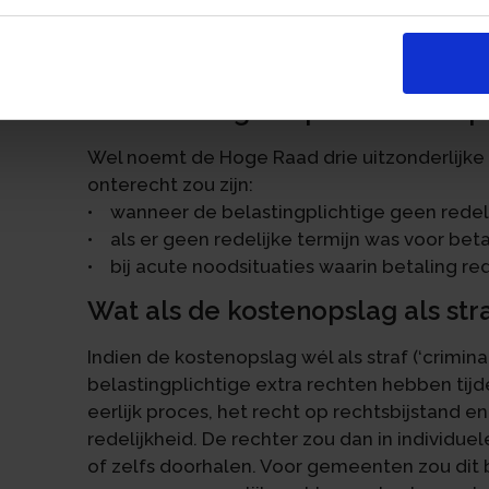
Hierdoor heeft de belastingrechter geen ru
verwijtbaarheid of proportionaliteit. De ops
an
karakter en wordt niet gezien als een 'crimina
Uitzonderingen op de kostenop
Wel noemt de Hoge Raad drie uitzonderlijke 
onterecht zou zijn:
• wanneer de belastingplichtige geen redel
• als er geen redelijke termijn was voor beta
• bij acute noodsituaties waarin betaling red
Wat als de kostenopslag als st
Indien de kostenopslag wél als straf (‘crimin
belastingplichtige extra rechten hebben tij
eerlijk proces, het recht op rechtsbijstand 
redelijkheid. De rechter zou dan in individu
of zelfs doorhalen. Voor gemeenten zou dit