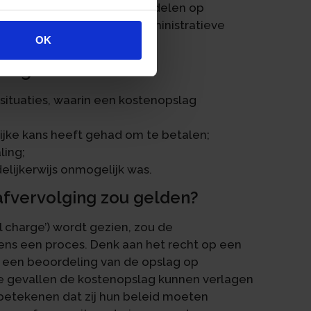
imte om de opslag te beoordelen op
lag behoudt hiermee zijn administratieve
OK
l charge'.
slag
situaties, waarin een kostenopslag
ijke kans heeft gehad om te betalen;
ling;
elijkerwijs onmogelijk was.
rafvervolging zou gelden?
al charge’) wordt gezien, zou de
dens een proces. Denk aan het recht op een
en een beoordeling van de opslag op
ele gevallen de kostenopslag kunnen verlagen
 betekenen dat zij hun beleid moeten