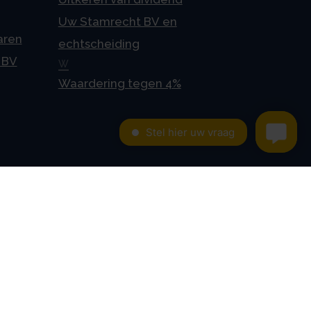
Uw Stamrecht BV en
aren
echtscheiding
 BV
W
Waardering tegen 4%
Contact
Kroese en Geraerts
Belastingadvies BV