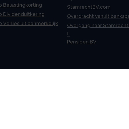
p Belastingkorting
StamrechtBV.com
p Dividenduitkering
Overdracht vanuit banksp
p Verlies uit aanmerkelijk
Overgang naar Stamrecht
P
Pensioen BV
meen
Vestigingen
telde vragen
Uden
ne voorwaarden
Amsterdam
mer