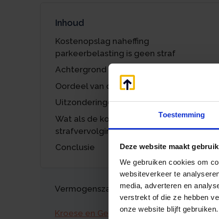
Inhoud
Kostenopslag naheffing
parkeerbelasting is geen straf
Achtergrond
Oordeel van de Hoge Raad
Uitzonderingen op de kostenopslag
Toestemming
Wat als de kostenopslag als
strafvervolging zou gelden?
Conclusie
Deze website maakt gebruik
We gebruiken cookies om cont
websiteverkeer te analyseren
media, adverteren en analys
Vermogenszaken goed regelen?
verstrekt of die ze hebben v
onze website blijft gebruiken.
Kroese en Geraerts