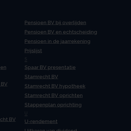
Pensioen BV bij overlijden
Pensioen BV en echtscheiding
Pensioen in de jaarrekening
Prijslijst
S
gen
Spaar BV presentatie
Stamrecht BV
 BV
Stamrecht BV hypotheek
Stamrecht BV oprichten
Stappenplan oprichting
U
echt BV
U-rendement
Uitkeren van dividend