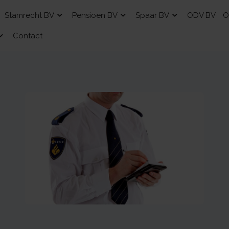
Stamrecht BV
Pensioen BV
Spaar BV
ODV BV
O
Contact