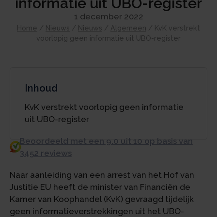
informatie uit UBO-register
1 december 2022
Home
/
Nieuws
/
Nieuws
/
Algemeen
/
KvK verstrekt
voorlopig geen informatie uit UBO-register
Inhoud
KvK verstrekt voorlopig geen informatie
uit UBO-register
Beoordeeld met een 9.0 uit 10 op basis van
3452 reviews
Naar aanleiding van een arrest van het Hof van
Justitie EU heeft de minister van Financiën de
Kamer van Koophandel (KvK) gevraagd tijdelijk
geen informatieverstrekkingen uit het UBO-