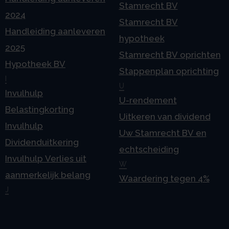
Stamrecht BV
2024
Stamrecht BV
Handleiding aanleveren
hypotheek
2025
Stamrecht BV oprichten
Hypotheek BV
Stappenplan oprichting
I
U
Invulhulp
U-rendement
Belastingkorting
Uitkeren van dividend
Invulhulp
Uw Stamrecht BV en
Dividenduitkering
echtscheiding
Invulhulp Verlies uit
W
aanmerkelijk belang
Waardering tegen 4%
J