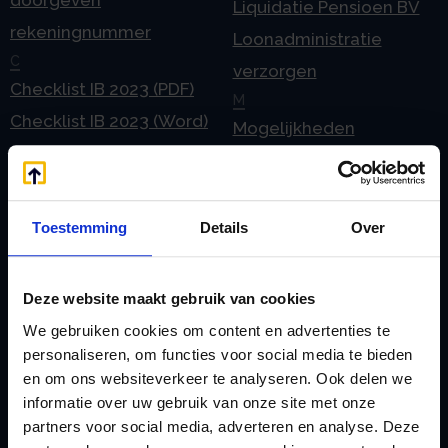
Liquidatie Pensioen BV
rekeningnummer
Loonadministratie
C
verzorgen
Checklist IB 2023 (PDF)
M
Checklist IB 2023 (Word)
Mogelijkheden
Checklist IB 2024 (PDF)
Stamrecht BV
Checklist IB 2024 (Word)
O
Checklist IB 2025 (PDF)
ODV BV
Toestemming
Details
Over
Checklist IB 2025 (Word)
Ontbinden Stamrecht
Contact
BV
Deze website maakt gebruik van cookies
E
Onzakelijke lening
We gebruiken cookies om content en advertenties te
eHerkenning voor uw
Stamrecht BV
personaliseren, om functies voor social media te bieden
Stamrecht BV
Oprichten BV door
en om ons websiteverkeer te analyseren. Ook delen we
Emigratie
informatie over uw gebruik van onze site met onze
StamrechtBV.com
partners voor social media, adverteren en analyse. Deze
Emigratie Pensioen BV
Overdracht vanuit