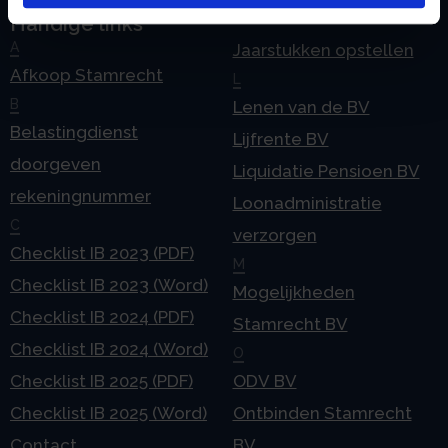
Handige links
A
Jaarstukken opstellen
Afkoop Stamrecht
L
B
Lenen van de BV
Belastingdienst
Lijfrente BV
doorgeven
Liquidatie Pensioen BV
rekeningnummer
Loonadministratie
C
verzorgen
Checklist IB 2023 (PDF)
M
Checklist IB 2023 (Word)
Mogelijkheden
Checklist IB 2024 (PDF)
Stamrecht BV
Checklist IB 2024 (Word)
O
Checklist IB 2025 (PDF)
ODV BV
Checklist IB 2025 (Word)
Ontbinden Stamrecht
Contact
BV