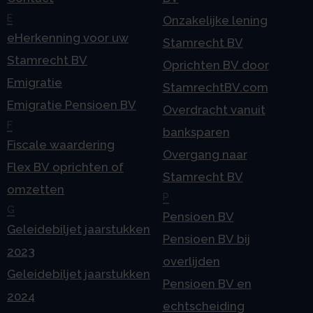
E
Onzakelijke lening
eHerkenning voor uw
Stamrecht BV
Stamrecht BV
Oprichten BV door
Emigratie
StamrechtBV.com
Emigratie Pensioen BV
Overdracht vanuit
F
banksparen
Fiscale waardering
Overgang naar
Flex BV oprichten of
Stamrecht BV
omzetten
P
G
Pensioen BV
Geleidebiljet jaarstukken
Pensioen BV bij
2023
overlijden
Geleidebiljet jaarstukken
Pensioen BV en
2024
echtscheiding