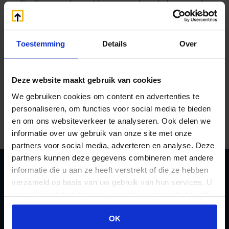
volledige medewerking en verlaagt daarom de
boetes. De uitspraak bevestigt dat bij vrijwillige
inkeer zonder voorbehoud matiging van
vergrijpboetes gepast is, zelfs wanneer grove
Toestemming
Details
Over
schuld bewezen is. Bovendien speelt de redelijke
termijn voor berechting een belangrijke rol bij het
vaststellen van boetes.
Deze website maakt gebruik van cookies
We gebruiken cookies om content en advertenties te
personaliseren, om functies voor social media te bieden
Bron:Rechtbank Gelderland | jurisprudentie |
en om ons websiteverkeer te analyseren. Ook delen we
ECLI:NL:RBGEL:2024:7965 | 14-11-2024
informatie over uw gebruik van onze site met onze
partners voor social media, adverteren en analyse. Deze
partners kunnen deze gegevens combineren met andere
informatie die u aan ze heeft verstrekt of die ze hebben
verzameld op basis van uw gebruik van hun services. U
Zoeken
gaat akkoord met onze cookies als u onze website blijft
gebruiken.
OK