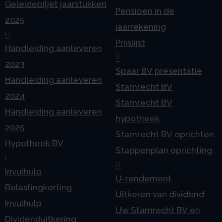
Geleidebiljet jaarstukken
Pensioen in de
2025
jaarrekening
H
Prijslijst
Handleiding aanleveren
S
2023
Spaar BV presentatie
Handleiding aanleveren
Stamrecht BV
2024
Stamrecht BV
Handleiding aanleveren
hypotheek
2025
Stamrecht BV oprichten
Hypotheek BV
Stappenplan oprichting
I
U
Invulhulp
U-rendement
Belastingkorting
Uitkeren van dividend
Invulhulp
Uw Stamrecht BV en
Dividenduitkering