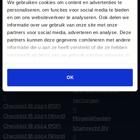
Zoeken
We gebruiken cookies om content en advertenties te
personaliseren, om functies voor social media te bieden
en om ons websiteverkeer te analyseren. Ook delen we
informatie over uw gebruik van onze site met onze
partners voor social media, adverteren en analyse. Deze
Handige links
partners kunnen deze gegevens combineren met andere
A
Jaarstukken opstellen
informatie die u aan ze heeft verstrekt of die ze hebben
Afkoop Stamrecht
L
verzameld op basis van uw gebruik van hun services. U
B
Lenen van de BV
gaat akkoord met onze cookies als u onze website blijft
Belastingdienst
gebruiken.
Lijfrente BV
OK
doorgeven
Liquidatie Pensioen BV
rekeningnummer
Loonadministratie
C
verzorgen
Checklist IB 2023 (PDF)
M
Checklist IB 2023 (Word)
Mogelijkheden
Checklist IB 2024 (PDF)
Stamrecht BV
Checklist IB 2024 (Word)
O