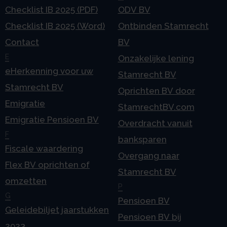
Checklist IB 2025 (PDF)
ODV BV
Checklist IB 2025 (Word)
Ontbinden Stamrecht
Contact
BV
E
Onzakelijke lening
eHerkenning voor uw
Stamrecht BV
Stamrecht BV
Oprichten BV door
Emigratie
StamrechtBV.com
Emigratie Pensioen BV
Overdracht vanuit
F
banksparen
Fiscale waardering
Overgang naar
Flex BV oprichten of
Stamrecht BV
omzetten
P
G
Pensioen BV
Geleidebiljet jaarstukken
Pensioen BV bij
2023