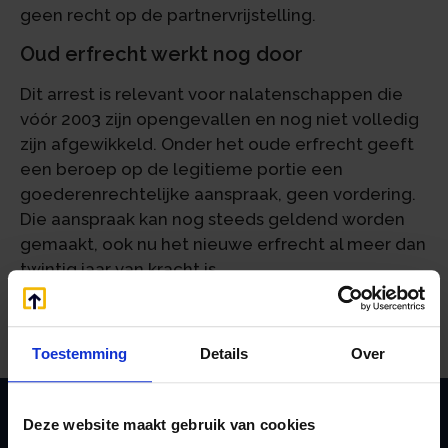
geen recht op de partnervrijstelling.
Oud erfrecht werkt nog door
Dit arrest is relevant voor nalatenschappen die
vóór 2003 zijn opengevallen en nog niet volledig
zijn afgewikkeld. Onder het oude erfrecht geeft
een beroep op de legitieme portie een
goederenrechtelijke aanspraak, geen vordering.
Die aanspraak kan nog steeds geldend worden
gemaakt, ook nu het nieuwe erfrecht al meer dan
twintig jaar van kracht is.
Bron:Hoge Raad | jurisprudentie | ECLI:NL:HR:2026:669 | 16-
04-2026
Toestemming
Details
Over
Deze website maakt gebruik van cookies