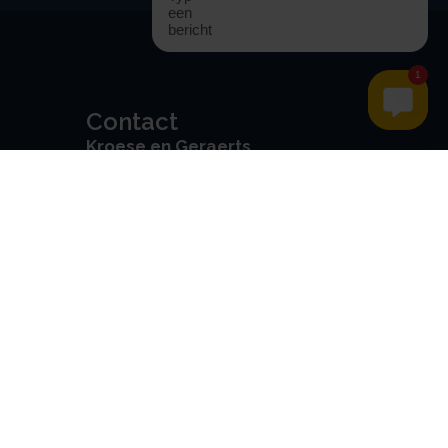
Contact
Kroese en Geraerts
Belastingadvies BV
Rondweg 103
5406 NK, Uden
0486 - 416 299
info@stamrechtbv.com
Maandag t/m vrijdag van 09:00
tot 17:00 bereikbaar
Beoordeeld met een 9.0 uit 10
op basis van 3453 reviews