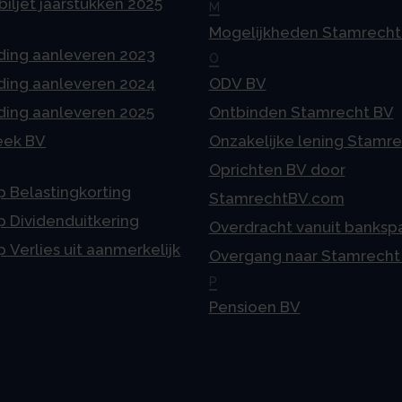
iljet jaarstukken 2025
M
Mogelijkheden Stamrecht
ding aanleveren 2023
O
ding aanleveren 2024
ODV BV
ding aanleveren 2025
Ontbinden Stamrecht BV
eek BV
Onzakelijke lening Stamr
Oprichten BV door
p Belastingkorting
StamrechtBV.com
p Dividenduitkering
Overdracht vanuit banksp
p Verlies uit aanmerkelijk
Overgang naar Stamrecht
P
Pensioen BV