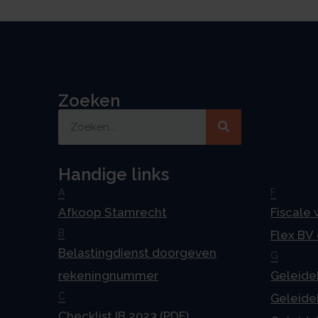
Zoeken
Handige links
A
F
Afkoop Stamrecht
Fiscale
B
Flex BV
Belastingdienst doorgeven
G
rekeningnummer
Geleideb
C
Geleideb
Checklist IB 2023 (PDF)