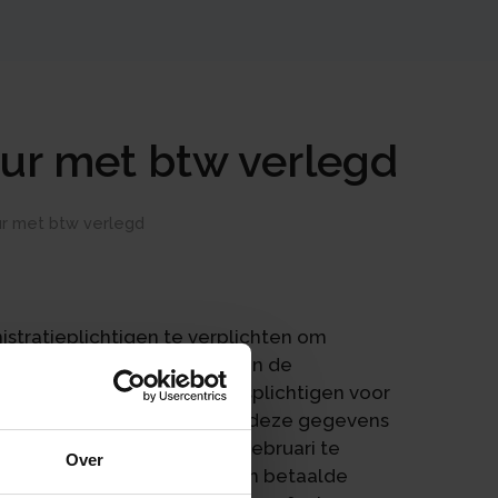
uur met btw verlegd
uur met btw verlegd
stratieplichtigen te verplichten om
bedragen aan te leveren aan de
oeringsbesluit IB. Inhoudingsplichtigen voor
nisaties zijn aangewezen om deze gegevens
ens dient jaarlijks voor 1 februari te
Over
voor aan natuurlijke personen betaalde