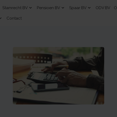
Stamrecht BV
Pensioen BV
Spaar BV
ODV BV
O
Contact