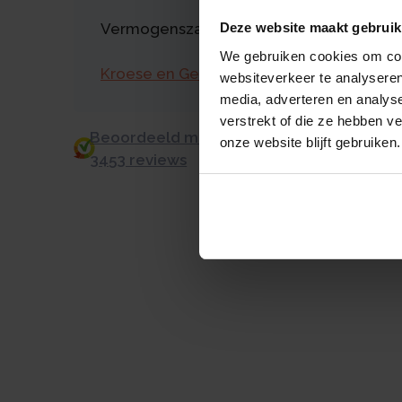
Vermogenszaken goed regelen?
Deze website maakt gebruik
We gebruiken cookies om cont
Kroese en Geraerts
websiteverkeer te analyseren
media, adverteren en analys
verstrekt of die ze hebben v
Beoordeeld met een 9.0 uit 10 op basis v
onze website blijft gebruiken.
3453 reviews