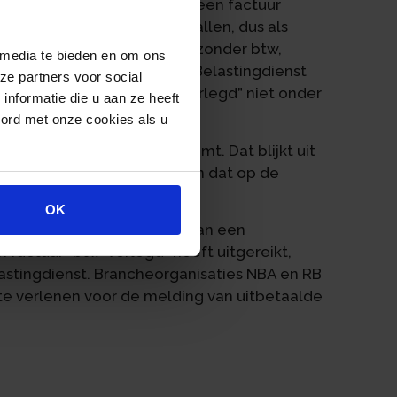
n betalingen op basis van een factuur
is vermeld. In andere gevallen, dus als
als deze een factuur stuurt zonder btw,
 media te bieden en om ons
. In maart 2023 heeft de Belastingdienst
ze partners voor social
 daarop de melding “btw-verlegd” niet onder
nformatie die u aan ze heeft
oord met onze cookies als u
 een ander standpunt inneemt. Dat blijkt uit
aalde Bedragen aan Derden dat op de
OK
 betalingen hebben gedaan aan een
en factuur “btw-verlegd” heeft uitgereikt,
stingdienst. Brancheorganisaties NBA en RB
te verlenen voor de melding van uitbetaalde