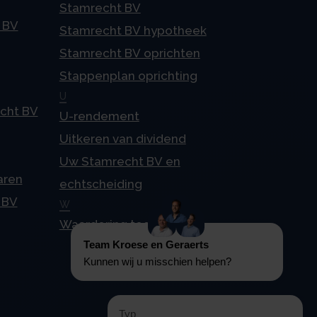
Stamrecht BV
 BV
Stamrecht BV hypotheek
Stamrecht BV oprichten
Stappenplan oprichting
U
echt BV
U-rendement
Uitkeren van dividend
Uw Stamrecht BV en
aren
echtscheiding
 BV
W
Waardering tegen 4%