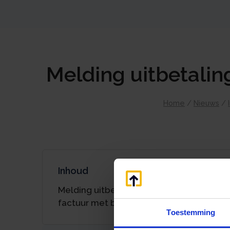
Melding uitbetalin
Home
/
Nieuws
/
Inhoud
Melding uitbetalingen aan derden bij
factuur met btw verlegd
Toestemming