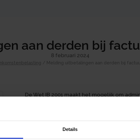
gen aan derden bij fact
8 februari 2024
Inkomstenbelasting
/
Melding uitbetalingen aan derden bij fact
De Wet IB 2001 maakt het mogelijk om admini
gegevens betreffende aan derden betaalde 
Belastingdienst. Dat is uitgewerkt in het Uitv
de loonheffing en collectieve beheersorga
te verstrekken. Het aanleveren van deze gegev
Details
gebeuren. De verplichting geldt uitsluitend 