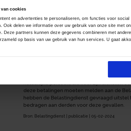
bedragen. Niet aangeleverd hoeven te worde
waarop een bedrag aan btw van meer dan € 0 
 van cookies
geen factuur is verzonden door de derde of 
ent en advertenties te personaliseren, om functies voor social
moeten de gegevens wel worden aangeleverd
. Ook delen we informatie over uw gebruik van onze site met on
tijdens overleg gemeld dat een factuur met
e. Deze partners kunnen deze gegevens combineren met andere i
de renseigneringsverplichting valt.
erzameld op basis van uw gebruik van hun services. U gaat akk
an
Inmiddels is gebleken dat de Belastingdienst
het document Vragen en Antwoorden Uitbet
website van de Belastingdienst te vinden is.
Dit betekent dat inhoudingsplichtigen, die
natuurlijke persoon, die voor zijn diensten e
deze betalingen moeten melden aan de Bela
hebben de Belastingdienst gevraagd uitstel 
bedragen aan derden voor deze gevallen.
Bron: Belastingdienst | publicatie | 05-02-2024