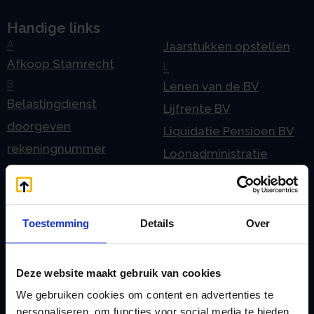
Handige links
A
Jaarstukken opstellen
Afkoop Stamrecht
L
B
Lenen van de BV
Belastingdienst
Lijfrente BV
doorgeven
Liquidatie Pensioen BV
rekeningnummer
Loonadministratie
C
verzorgen
Checklist IB 2023 (PDF)
M
Checklist IB 2023 (Word)
Mogelijkheden
Toestemming
Details
Over
Checklist IB 2024 (PDF)
Stamrecht BV
Checklist IB 2024 (Word)
O
Deze website maakt gebruik van cookies
Checklist IB 2025 (PDF)
ODV BV
We gebruiken cookies om content en advertenties te
Checklist IB 2025 (Word)
Ontbinden Stamrecht
personaliseren, om functies voor social media te bieden