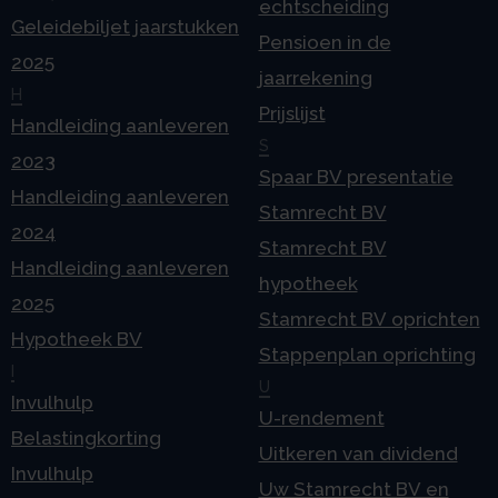
echtscheiding
Geleidebiljet jaarstukken
Pensioen in de
2025
jaarrekening
H
Prijslijst
Handleiding aanleveren
S
2023
Spaar BV presentatie
Handleiding aanleveren
Stamrecht BV
2024
Stamrecht BV
Handleiding aanleveren
hypotheek
2025
Stamrecht BV oprichten
Hypotheek BV
Stappenplan oprichting
I
U
Invulhulp
U-rendement
Belastingkorting
Uitkeren van dividend
Invulhulp
Uw Stamrecht BV en