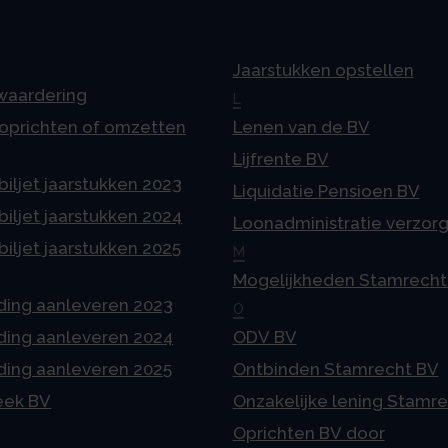
Jaarstukken opstellen
 waardering
L
 oprichten of omzetten
Lenen van de BV
Lijfrente BV
iljet jaarstukken 2023
Liquidatie Pensioen BV
iljet jaarstukken 2024
Loonadministratie verzor
iljet jaarstukken 2025
M
Mogelijkheden Stamrecht
ding aanleveren 2023
O
ding aanleveren 2024
ODV BV
ding aanleveren 2025
Ontbinden Stamrecht BV
eek BV
Onzakelijke lening Stamr
Oprichten BV door