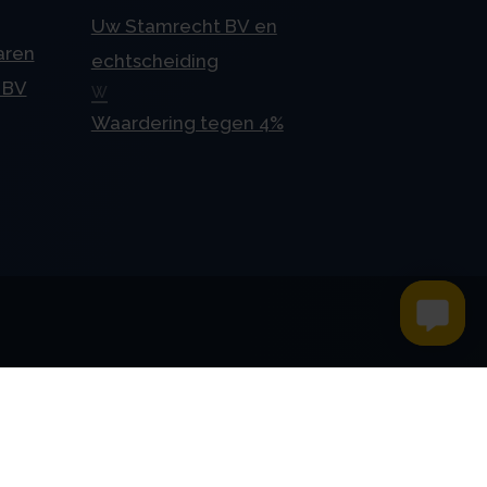
Uw Stamrecht BV en
aren
echtscheiding
 BV
W
Waardering tegen 4%
Contact
Kroese en Geraerts
Belastingadvies BV