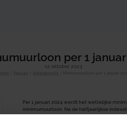
umuurloon per 1 januar
12 oktober 2023
Home
/
Nieuws
/
Arbeidsrecht
/
Minimumuurloon per 1 januari 20
Per 1 januari 2024 wordt het wettelijke mi
minimumuurloon. Na de halfjaarlijkse indexa
voor werknemers van 21 jaar en ouder. Voor
bedragen.