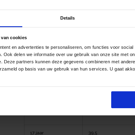
Als basis voor uitkeringen, die aan het wett
referentiebedrag per maand. Dat bedraagt € 
Details
Leeftijd
Staffelpercentage
 van cookies
ent en advertenties te personaliseren, om functies voor social
21 jaar en ouder
100
. Ook delen we informatie over uw gebruik van onze site met on
an
e. Deze partners kunnen deze gegevens combineren met andere i
erzameld op basis van uw gebruik van hun services. U gaat akk
20 jaar
80
19 jaar
60
18 jaar
50
17 jaar
39,5