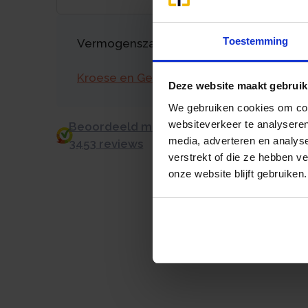
Toestemming
Vermogenszaken goed regelen?
Kroese en Geraerts
Deze website maakt gebruik
We gebruiken cookies om cont
websiteverkeer te analyseren
Beoordeeld met een 9.0 uit 10 op basis v
media, adverteren en analys
3453 reviews
verstrekt of die ze hebben v
onze website blijft gebruiken.