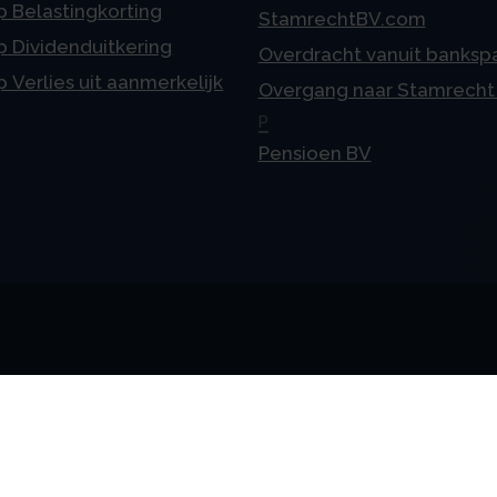
p Belastingkorting
StamrechtBV.com
p Dividenduitkering
Overdracht vanuit banksp
p Verlies uit aanmerkelijk
Overgang naar Stamrecht
P
Pensioen BV
meen
Vestigingen
telde vragen
Uden
ne voorwaarden
Amsterdam
mer