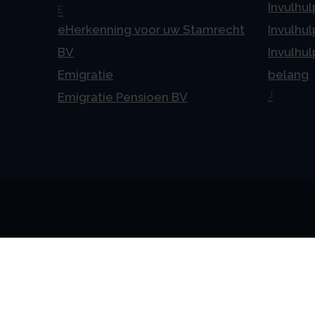
Invulhul
E
eHerkenning voor uw Stamrecht
Invulhul
BV
Invulhul
Emigratie
belang
J
Emigratie Pensioen BV
Alge
Veelges
Algeme
Disclai