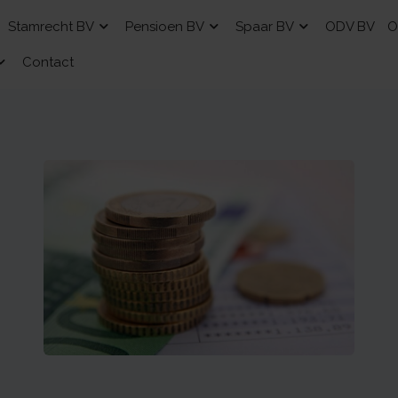
Stamrecht BV
Pensioen BV
Spaar BV
ODV BV
O
Contact