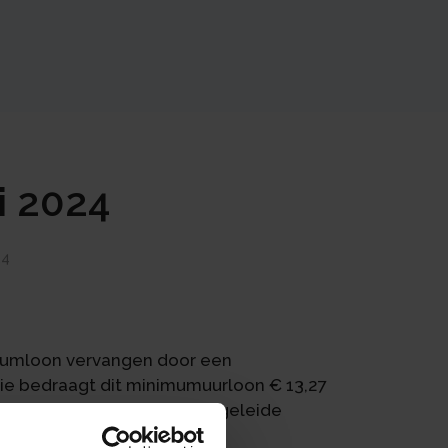
i 2024
24
nimumloon vervangen door een
tie bedraagt dit minimumuurloon € 13,27
 jongeren gelden daarvan afgeleide