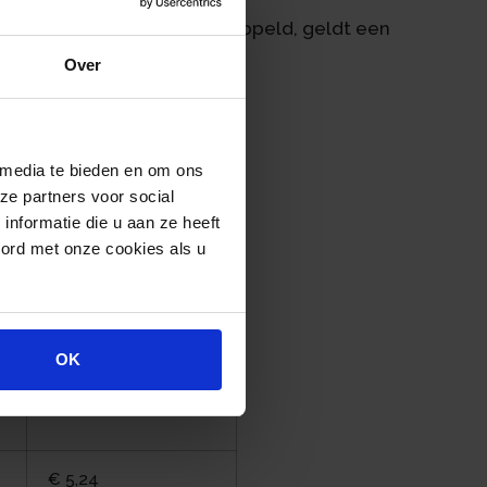
elijke minimumloon zijn gekoppeld, geldt een
2.069,40 per 1 januari 2024.
Over
Uurloon
 media te bieden en om ons
€ 13, 27
ze partners voor social
nformatie die u aan ze heeft
oord met onze cookies als u
€ 10,62
€ 7,96
OK
€ 6,64
€ 5,24