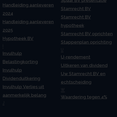
Spaar BV presentatie
Handleiding aanleveren
Stamrecht BV
2024
Stamrecht BV
Handleiding aanleveren
hypotheek
2025
Stamrecht BV oprichten
Hypotheek BV
Stappenplan oprichting
I
U
Invulhulp
U-rendement
Belastingkorting
Uitkeren van dividend
Invulhulp
Uw Stamrecht BV en
Dividenduitkering
echtscheiding
Invulhulp Verlies uit
W
aanmerkelijk belang
Waardering tegen 4%
J