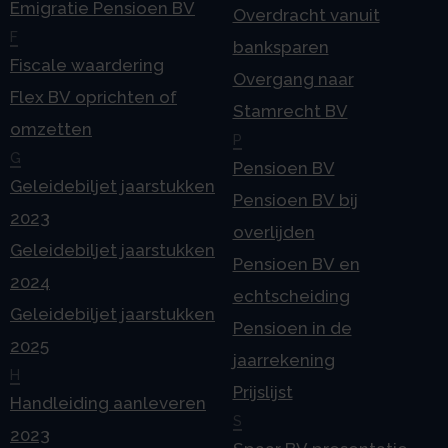
Emigratie Pensioen BV
Overdracht vanuit
F
banksparen
Fiscale waardering
Overgang naar
Flex BV oprichten of
Stamrecht BV
omzetten
P
G
Pensioen BV
Geleidebiljet jaarstukken
Pensioen BV bij
2023
overlijden
Geleidebiljet jaarstukken
Pensioen BV en
2024
echtscheiding
Geleidebiljet jaarstukken
Pensioen in de
2025
jaarrekening
H
Prijslijst
Handleiding aanleveren
S
2023