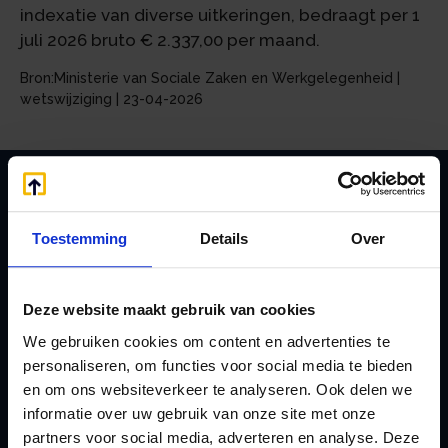
indexatie van diverse uitkeringen, bedraagt per 1
juli 2026 bruto € 2.337,00 per maand.
Bron:Ministerie van Sociale Zaken en Werkgelegenheid |
wetswijziging | 23-04-2026
Zoeken
Toestemming
Details
Over
Deze website maakt gebruik van cookies
Handige links
We gebruiken cookies om content en advertenties te
A
Jaarstukken opstellen
personaliseren, om functies voor social media te bieden
Afkoop Stamrecht
L
en om ons websiteverkeer te analyseren. Ook delen we
B
Lenen van de BV
informatie over uw gebruik van onze site met onze
Belastingdienst
partners voor social media, adverteren en analyse. Deze
Lijfrente BV