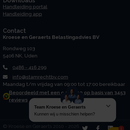
Downloads
Handleiding portal
Handleiding app
Contact
Kroese en Geraerts Belastingadvies BV
Rondweg 103
5406 NK, Uden
0486 - 416 299
info@stamrechtbv.com
Maandag t/m vrijdag van 09:00 tot 17:00 bereikbaar
Beoordeeld met een 9.0 uit 10 op basis van 3453
reviews
© Kroese en Geraerts 2010 - 2026