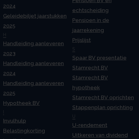
Pensioen BV en
2024
echtscheiding
Geleidebiljet jaarstukken
Pensioen in de
2025
jaarrekening
H
Prijslijst
Handleiding aanleveren
S
2023
Spaar BV presentatie
Handleiding aanleveren
Stamrecht BV
2024
Stamrecht BV
Handleiding aanleveren
hypotheek
2025
Stamrecht BV oprichten
Hypotheek BV
Stappenplan oprichting
I
U
Invulhulp
U-rendement
Belastingkorting
Uitkeren van dividend