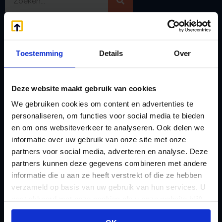
Handige links
A
Jaarstukken opstellen
Toestemming
Details
Over
Afkoop Stamrecht
L
B
Lenen van de BV
Belastingdienst
Deze website maakt gebruik van cookies
Lijfrente BV
doorgeven
We gebruiken cookies om content en advertenties te
Liquidatie Pensioen BV
personaliseren, om functies voor social media te bieden
rekeningnummer
Loonadministratie
en om ons websiteverkeer te analyseren. Ook delen we
C
verzorgen
informatie over uw gebruik van onze site met onze
Checklist IB 2023 (PDF)
partners voor social media, adverteren en analyse. Deze
M
Checklist IB 2023 (Word)
partners kunnen deze gegevens combineren met andere
Mogelijkheden
informatie die u aan ze heeft verstrekt of die ze hebben
Checklist IB 2024 (PDF)
Stamrecht BV
verzameld op basis van uw gebruik van hun services. U
Checklist IB 2024 (Word)
O
gaat akkoord met onze cookies als u onze website blijft
Checklist IB 2025 (PDF)
ODV BV
gebruiken.