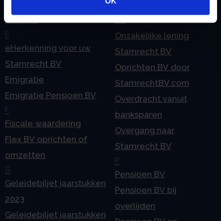
OK
Checklist IB 2025 (Word)
Ontbinden Stamrecht
Contact
BV
E
Onzakelijke lening
eHerkenning voor uw
Stamrecht BV
Stamrecht BV
Oprichten BV door
Emigratie
StamrechtBV.com
Emigratie Pensioen BV
Overdracht vanuit
F
banksparen
Fiscale waardering
Overgang naar
Flex BV oprichten of
Stamrecht BV
omzetten
P
G
Pensioen BV
Geleidebiljet jaarstukken
Pensioen BV bij
2023
overlijden
Geleidebiljet jaarstukken