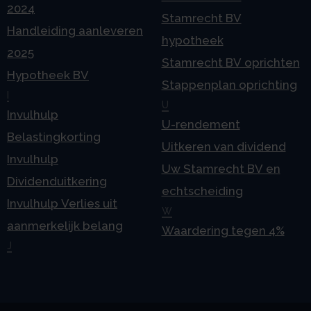
2024
Stamrecht BV
Handleiding aanleveren
hypotheek
2025
Stamrecht BV oprichten
Hypotheek BV
Stappenplan oprichting
I
U
Invulhulp
U-rendement
Belastingkorting
Uitkeren van dividend
Invulhulp
Uw Stamrecht BV en
Dividenduitkering
echtscheiding
Invulhulp Verlies uit
W
aanmerkelijk belang
Waardering tegen 4%
J