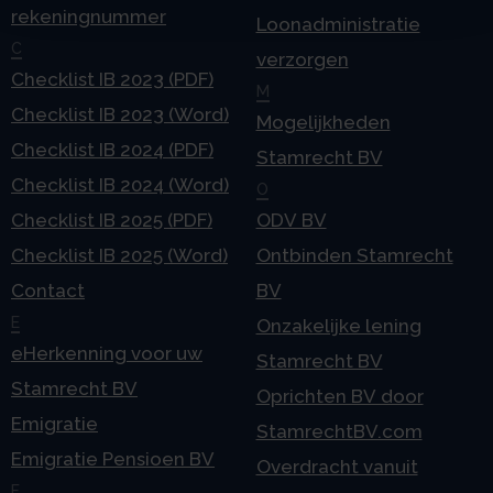
rekeningnummer
Loonadministratie
C
verzorgen
Checklist IB 2023 (PDF)
M
Checklist IB 2023 (Word)
Mogelijkheden
Checklist IB 2024 (PDF)
Stamrecht BV
Checklist IB 2024 (Word)
O
Checklist IB 2025 (PDF)
ODV BV
Checklist IB 2025 (Word)
Ontbinden Stamrecht
Contact
BV
E
Onzakelijke lening
eHerkenning voor uw
Stamrecht BV
Stamrecht BV
Oprichten BV door
Emigratie
StamrechtBV.com
Emigratie Pensioen BV
Overdracht vanuit
F