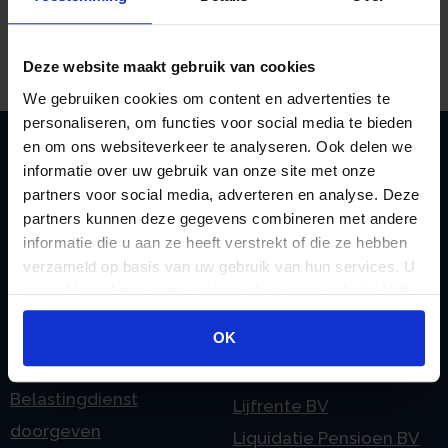
worden toegepast.
Bron:Gerechtshof Arnhem-Leeuwarden | jurisprudentie |
ECLI:NL:GHARL:2025:594 | 03-02-2025
Deze website maakt gebruik van cookies
We gebruiken cookies om content en advertenties te
personaliseren, om functies voor social media te bieden
en om ons websiteverkeer te analyseren. Ook delen we
informatie over uw gebruik van onze site met onze
Zoeken
partners voor social media, adverteren en analyse. Deze
partners kunnen deze gegevens combineren met andere
informatie die u aan ze heeft verstrekt of die ze hebben
verzameld op basis van uw gebruik van hun services. U
Handige links
gaat akkoord met onze cookies als u onze website blijft
gebruiken.
A
Jaarstukken opstellen
OK
Afkoop Stamrecht
L
B
Lenen van de BV
Belastingdienst
Lijfrente BV
doorgeven
Liquidatie Pensioen BV