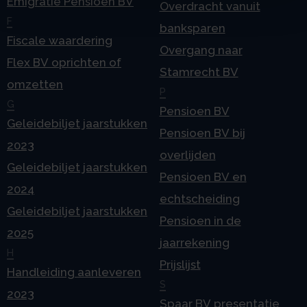
Emigratie Pensioen BV
Overdracht vanuit
F
banksparen
Fiscale waardering
Overgang naar
Flex BV oprichten of
Stamrecht BV
omzetten
P
G
Pensioen BV
Geleidebiljet jaarstukken
Pensioen BV bij
2023
overlijden
Geleidebiljet jaarstukken
Pensioen BV en
2024
echtscheiding
Geleidebiljet jaarstukken
Pensioen in de
2025
jaarrekening
H
Prijslijst
Handleiding aanleveren
S
2023
Spaar BV presentatie