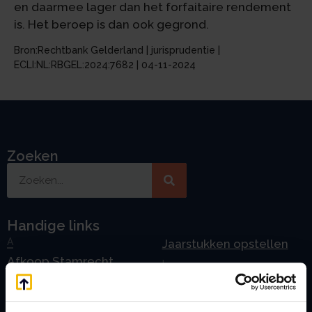
en daarmee lager dan het forfaitaire rendement
is. Het beroep is dan ook gegrond.
Bron:Rechtbank Gelderland | jurisprudentie |
ECLI:NL:RBGEL:2024:7682 | 04-11-2024
Zoeken
Handige links
A
Jaarstukken opstellen
Afkoop Stamrecht
L
B
Lenen van de BV
Belastingdienst
Lijfrente BV