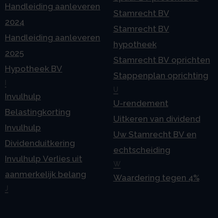
Handleiding aanleveren
Stamrecht BV
2024
Stamrecht BV
Handleiding aanleveren
hypotheek
2025
Stamrecht BV oprichten
Hypotheek BV
Stappenplan oprichting
I
U
Invulhulp
U-rendement
Belastingkorting
Uitkeren van dividend
Invulhulp
Uw Stamrecht BV en
Dividenduitkering
echtscheiding
Invulhulp Verlies uit
W
aanmerkelijk belang
Waardering tegen 4%
J