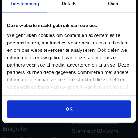
Toestemming
Details
Over
doorgeven
Liquidatie Pensioen BV
rekeningnummer
Loonadministratie
C
Deze website maakt gebruik van cookies
verzorgen
Checklist IB 2023 (PDF)
We gebruiken cookies om content en advertenties te
M
Checklist IB 2023 (Word)
personaliseren, om functies voor social media te bieden
Mogelijkheden
en om ons websiteverkeer te analyseren. Ook delen we
Checklist IB 2024 (PDF)
Stamrecht BV
informatie over uw gebruik van onze site met onze
Checklist IB 2024 (Word)
O
partners voor social media, adverteren en analyse. Deze
Checklist IB 2025 (PDF)
ODV BV
partners kunnen deze gegevens combineren met andere
informatie die u aan ze heeft verstrekt of die ze hebben
Checklist IB 2025 (Word)
Ontbinden Stamrecht
verzameld op basis van uw gebruik van hun services. U
Contact
BV
gaat akkoord met onze cookies als u onze website blijft
E
Onzakelijke lening
gebruiken.
eHerkenning voor uw
OK
Stamrecht BV
Stamrecht BV
Oprichten BV door
Emigratie
StamrechtBV.com