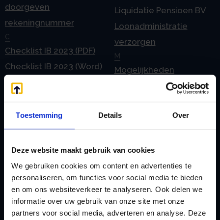
doorgeven
Liquidatie Pensioen BV
rekeningnummer
Loonadministratie
C
verzorgen
Checklist IB 2023 (PDF)
M
Checklist IB 2023 (Word)
Mogelijkheden
Checklist IB 2024 (PDF)
Stamrecht BV
Checklist IB 2024 (Word)
O
Checklist IB 2025 (PDF)
ODV BV
Toestemming
Details
Over
Checklist IB 2025 (Word)
Ontbinden Stamrecht
Contact
BV
Deze website maakt gebruik van cookies
E
Onzakelijke lening
We gebruiken cookies om content en advertenties te
eHerkenning voor uw
Stamrecht BV
personaliseren, om functies voor social media te bieden
Stamrecht BV
en om ons websiteverkeer te analyseren. Ook delen we
Oprichten BV door
informatie over uw gebruik van onze site met onze
Emigratie
StamrechtBV.com
partners voor social media, adverteren en analyse. Deze
Emigratie Pensioen BV