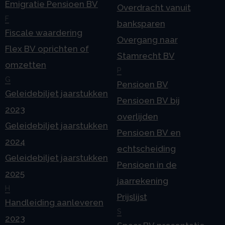
Emigratie Pensioen BV
Overdracht vanuit
F
banksparen
Fiscale waardering
Overgang naar
Flex BV oprichten of
Stamrecht BV
omzetten
P
G
Pensioen BV
Geleidebiljet jaarstukken
Pensioen BV bij
2023
overlijden
Geleidebiljet jaarstukken
Pensioen BV en
2024
echtscheiding
Geleidebiljet jaarstukken
Pensioen in de
2025
jaarrekening
H
Prijslijst
Handleiding aanleveren
S
2023