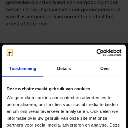
geworden dienstverband een vergoeding moet
betalen terwijl hij daar niet voor gecompenseerd
wordt, is volgens de kantonrechter niet uit het
arrest af te leiden.
Zoeken
Toestemming
Details
Over
Deze website maakt gebruik van cookies
Handige links
We gebruiken cookies om content en advertenties te
A
Jaarstukken opstellen
personaliseren, om functies voor social media te bieden
Afkoop Stamrecht
L
en om ons websiteverkeer te analyseren. Ook delen we
B
Lenen van de BV
informatie over uw gebruik van onze site met onze
Belastingdienst
partners voor social media, adverteren en analyse. Deze
Lijfrente BV