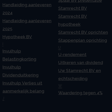
Spaar BV presentatie
Handleiding aanleveren
Stamrecht BV
2024
Stamrecht BV
Handleiding aanleveren
hypotheek
2025
Stamrecht BV oprichten
Hypotheek BV
Stappenplan oprichting
I
U
Invulhulp
U-rendement
Belastingkorting
Uitkeren van dividend
Invulhulp
Uw Stamrecht BV en
Dividenduitkering
echtscheiding
Invulhulp Verlies uit
W
aanmerkelijk belang
Waardering tegen 4%
J