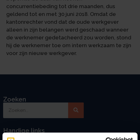
concurrentiebeding tot drie maanden, dus
geldend tot en met 30 juni 2018. Omdat de
kantonrechter vond dat de oude werkgever
alleen in zijn belangen werd geschaad wanneer
de werknemer gedetacheerd zou worden, stond
hij de werknemer toe om intern werkzaam te zijn
voor zijn nieuwe werkgever.
Zoeken
Handige links
A
Jaarstukken opstellen