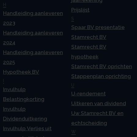
H
Prijslijst
Handleiding aanleveren
S
2023
Spaar BV presentatie
Handleiding aanleveren
Stamrecht BV
2024
Stamrecht BV
Handleiding aanleveren
hypotheek
2025
Stamrecht BV oprichten
Hypotheek BV
Stappenplan oprichting
I
U
Invulhulp
U-rendement
Belastingkorting
Uitkeren van dividend
Invulhulp
Uw Stamrecht BV en
Dividenduitkering
echtscheiding
Invulhulp Verlies uit
W