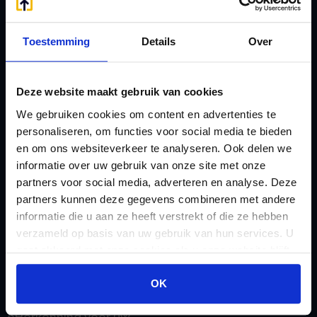
Afkoop Stamrecht
L
B
Lenen van de BV
Toestemming
Details
Over
Belastingdienst
Lijfrente BV
doorgeven
Liquidatie Pensioen BV
Deze website maakt gebruik van cookies
rekeningnummer
Loonadministratie
We gebruiken cookies om content en advertenties te
C
verzorgen
personaliseren, om functies voor social media te bieden
Checklist IB 2023 (PDF)
en om ons websiteverkeer te analyseren. Ook delen we
M
Checklist IB 2023 (Word)
informatie over uw gebruik van onze site met onze
Mogelijkheden
partners voor social media, adverteren en analyse. Deze
Checklist IB 2024 (PDF)
Stamrecht BV
partners kunnen deze gegevens combineren met andere
Checklist IB 2024 (Word)
O
informatie die u aan ze heeft verstrekt of die ze hebben
Checklist IB 2025 (PDF)
ODV BV
verzameld op basis van uw gebruik van hun services. U
gaat akkoord met onze cookies als u onze website blijft
Checklist IB 2025 (Word)
Ontbinden Stamrecht
gebruiken.
Contact
BV
OK
E
Onzakelijke lening
eHerkenning voor uw