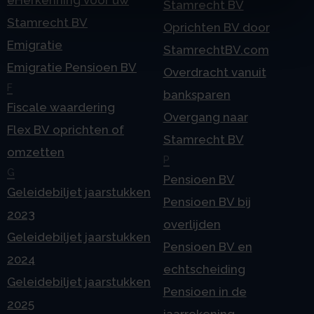
Stamrecht BV
Stamrecht BV
Oprichten BV door
Emigratie
StamrechtBV.com
Emigratie Pensioen BV
Overdracht vanuit
F
banksparen
Fiscale waardering
Overgang naar
Flex BV oprichten of
Stamrecht BV
omzetten
P
G
Pensioen BV
Geleidebiljet jaarstukken
Pensioen BV bij
2023
overlijden
Geleidebiljet jaarstukken
Pensioen BV en
2024
echtscheiding
Geleidebiljet jaarstukken
Pensioen in de
2025
jaarrekening