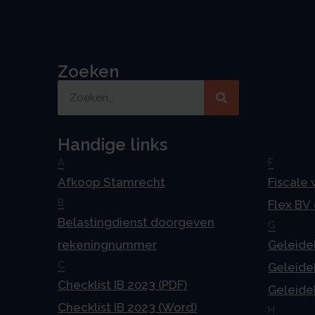
Zoeken
Handige links
A
F
Afkoop Stamrecht
Fiscale
B
Flex BV
Belastingdienst doorgeven
G
rekeningnummer
Geleideb
C
Geleideb
Checklist IB 2023 (PDF)
Geleideb
Checklist IB 2023 (Word)
H