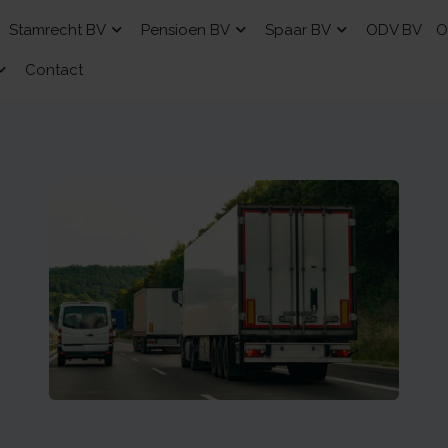
Stamrecht BV
Pensioen BV
Spaar BV
ODV BV
O
Contact