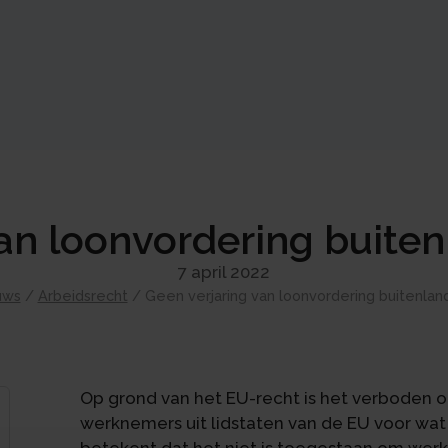
an loonvordering buite
7 april 2022
uws
/
Arbeidsrecht
/
Geen verjaring van loonvordering buitenlan
Op grond van het EU-recht is het verboden o
werknemers uit lidstaten van de EU voor wa
betekent dat het niet is toegestaan om werk