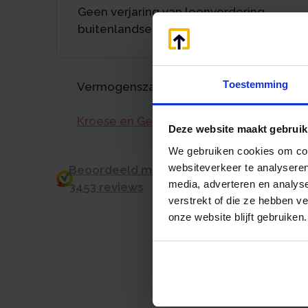
Geen verjaring van loonvordering
buitenlandse chauffeur
Toestemming
Vermogenszaken goed regelen?
Kroese en Geraerts
Deze website maakt gebruik
We gebruiken cookies om cont
websiteverkeer te analyseren
Beoordeeld met een 9.0 uit 10 op basis v
media, adverteren en analys
3453 reviews
verstrekt of die ze hebben v
onze website blijft gebruiken.