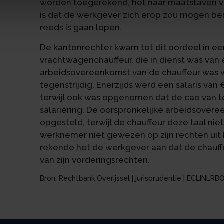
worden toegerekend, het naar maatstaven van
is dat de werkgever zich erop zou mogen bero
reeds is gaan lopen.
De kantonrechter kwam tot dit oordeel in e
vrachtwagenchauffeur, die in dienst was van 
arbeidsovereenkomst van de chauffeur was wat
tegenstrijdig. Enerzijds werd een salaris va
terwijl ook was opgenomen dat de cao van t
salariëring. De oorspronkelijke arbeidsover
opgesteld, terwijl de chauffeur deze taal ni
werknemer niet gewezen op zijn rechten uit
rekende het de werkgever aan dat de chauff
van zijn vorderingsrechten.
Bron: Rechtbank Overijssel | jurisprudentie | ECLIN