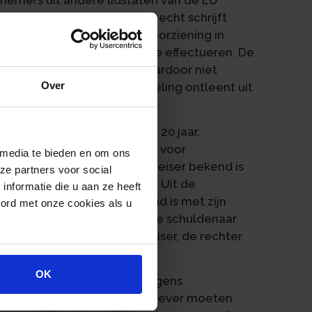
rs uit eigen land. Het EU-recht schrijft
ltreffende en effectieve voorziening in
 grond van het EU-recht te effectueren. De
ijnen hanteren, mits het daardoor niet
Over
die iemand aan een EU-regeling ontleent uit
ange verjaringstermijn van 20 jaar.
en van vijf jaar, onder meer voor
 media te bieden en om ons
gaat pas lopen als de schuldeiser bekend is
ze partners voor social
or aansprakelijke persoon. Uit de
nformatie die u aan ze heeft
ls een schuldeiser onbekend is met zijn
oord met onze cookies als u
eiser, bijvoorbeeld omdat de schuldenaar
rgen houdt voor de schuldeiser, de rechter
OK
erknemer zijn vordering wegens
tandigheden die aan de werkgever moeten