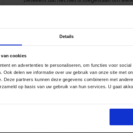
minder te betalen dan vergelijkbare werkneme
voor dat werknemers een gelijkwaardige, doe
rechte wordt geboden om hun vorderingen op
lidstaten mogen een redelijke verjaringsterm
Details
moeilijk of onmogelijk wordt om de rechten 
te oefenen.
De Nederlandse wet kent als hoofdregel een l
 van cookies
Daarnaast kent de wet korte verjaringstermijn
ent en advertenties te personaliseren, om functies voor social
loonvorderingen. De korte verjaringstermijn 
. Ook delen we informatie over uw gebruik van onze site met on
an
geworden met zowel de schade als de daarvo
e. Deze partners kunnen deze gegevens combineren met andere i
wetsgeschiedenis kan worden afgeleid dat, a
erzameld op basis van uw gebruik van hun services. U gaat akk
vorderingsrecht door toedoen van de schuld
het ontstaan van de schuld opzettelijk verbo
een verjaringsverweer kan passeren.
De kantonrechter oordeelde dat waar een w
onderbetaling niet kan instellen door oms