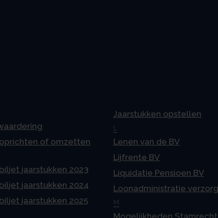
Jaarstukken opstellen
 waardering
L
 oprichten of omzetten
Lenen van de BV
Lijfrente BV
iljet jaarstukken 2023
Liquidatie Pensioen BV
iljet jaarstukken 2024
Loonadministratie verzor
iljet jaarstukken 2025
M
Mogelijkheden Stamrecht