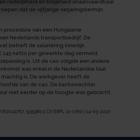
 redelijkheid en billijkheid onaanvaardbaar
epen dat de vijfjarige verjaringstermijn
en procedure van een Hongaarse
een Nederlands transportbedrijf. De
 betreft de salariëring innerlijk
n € 145 netto per gewerkte dag vermeld,
oepassing is. Uit de cao volgde een andere
eenkomst was enkel in de Nederlandse taal
et machtig is. De werkgever heeft de
 hoofde van de cao. De kantonrechter
eur niet eerder op de hoogte was gebracht
LRBOVE2022767, 9359803 CV EXPL 21-1760 | 14-03-2022