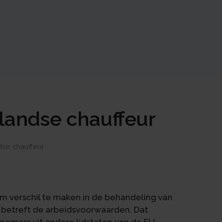
nlandse chauffeur
dse chauffeur
m verschil te maken in de behandeling van
t betreft de arbeidsvoorwaarden. Dat
nemers uit andere lidstaten van de EU