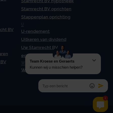
Stamrecht BV hypotheek
Stamrecht BV oprichten
Stappenplan oprichting
U
echt BV
U-rendement
Uitkeren van dividend
Uw Stamrecht BV en
aren
echtscheiding
 BV
W
Waardering tegen 4%