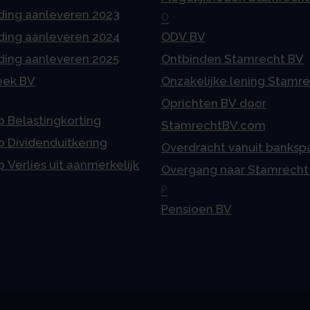
ding aanleveren 2023
O
ding aanleveren 2024
ODV BV
ding aanleveren 2025
Ontbinden Stamrecht BV
eek BV
Onzakelijke lening Stamr
Oprichten BV door
p Belastingkorting
StamrechtBV.com
p Dividenduitkering
Overdracht vanuit banksp
p Verlies uit aanmerkelijk
Overgang naar Stamrecht
P
Pensioen BV