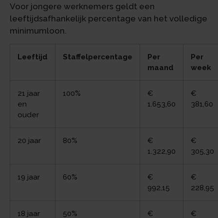
Voor jongere werknemers geldt een
leeftijdsafhankelijk percentage van het volledige
minimumloon.
Leeftijd
Staffelpercentage
Per
Per
maand
week
21 jaar
100%
€
€
en
1.653,60
381,60
ouder
20 jaar
80%
€
€
1.322,90
305,30
19 jaar
60%
€
€
992,15
228,95
18 jaar
50%
€
€