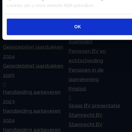
Flex BV oprichten of
cookies als u onze website blijft gebruiken.
Stamrecht BV
omzetten
P
G
Pensioen BV
OK
Geleidebiljet jaarstukken
Pensioen BV bij
2023
overlijden
Geleidebiljet jaarstukken
Pensioen BV en
2024
echtscheiding
Geleidebiljet jaarstukken
Pensioen in de
2025
jaarrekening
H
Prijslijst
Handleiding aanleveren
S
2023
Spaar BV presentatie
Handleiding aanleveren
Stamrecht BV
2024
Stamrecht BV
Handleiding aanleveren