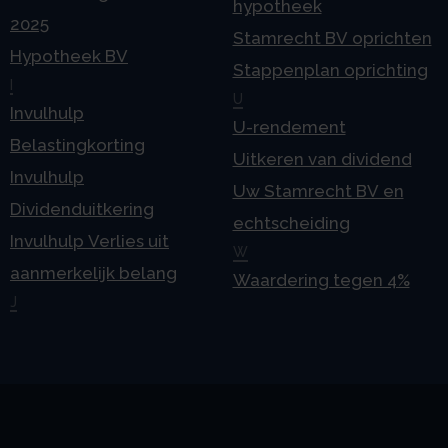
hypotheek
2025
Stamrecht BV oprichten
Hypotheek BV
Stappenplan oprichting
I
U
Invulhulp
U-rendement
Belastingkorting
Uitkeren van dividend
Invulhulp
Uw Stamrecht BV en
Dividenduitkering
echtscheiding
Invulhulp Verlies uit
W
aanmerkelijk belang
Waardering tegen 4%
J