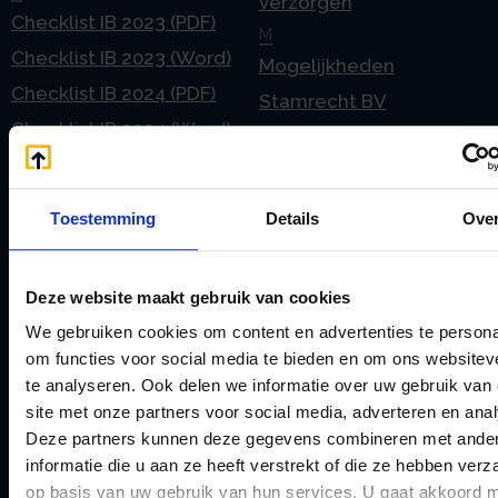
verzorgen
Checklist IB 2023 (PDF)
M
Checklist IB 2023 (Word)
Mogelijkheden
Checklist IB 2024 (PDF)
Stamrecht BV
Checklist IB 2024 (Word)
O
Checklist IB 2025 (PDF)
ODV BV
Checklist IB 2025 (Word)
Ontbinden Stamrecht
Toestemming
Details
Ove
Contact
BV
E
Onzakelijke lening
Deze website maakt gebruik van cookies
eHerkenning voor uw
Stamrecht BV
We gebruiken cookies om content en advertenties te persona
Stamrecht BV
Oprichten BV door
om functies voor social media te bieden en om ons websitev
Emigratie
StamrechtBV.com
te analyseren. Ook delen we informatie over uw gebruik van
Emigratie Pensioen BV
site met onze partners voor social media, adverteren en ana
Overdracht vanuit
Deze partners kunnen deze gegevens combineren met ande
F
banksparen
informatie die u aan ze heeft verstrekt of die ze hebben ver
Fiscale waardering
Overgang naar
op basis van uw gebruik van hun services. U gaat akkoord 