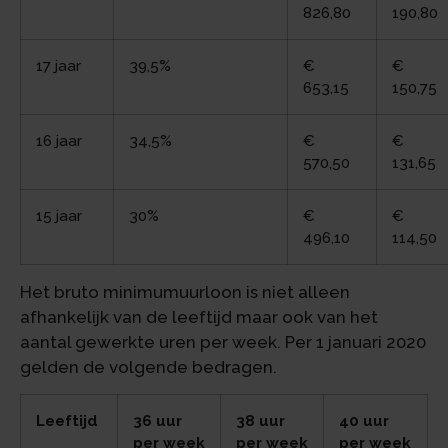
826,80
190,80
17 jaar
39,5%
€
€
653,15
150,75
16 jaar
34,5%
€
€
570,50
131,65
15 jaar
30%
€
€
496,10
114,50
Het bruto minimumuurloon is niet alleen
afhankelijk van de leeftijd maar ook van het
aantal gewerkte uren per week. Per 1 januari 2020
gelden de volgende bedragen.
Leeftijd
36 uur
38 uur
40 uur
per week
per week
per week