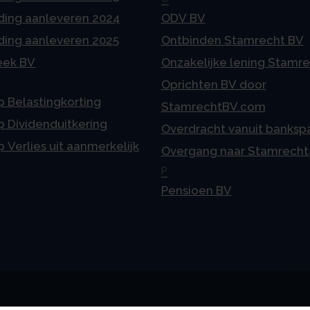
ding aanleveren 2024
ODV BV
ding aanleveren 2025
Ontbinden Stamrecht BV
eek BV
Onzakelijke lening Stamr
Oprichten BV door
p Belastingkorting
StamrechtBV.com
p Dividenduitkering
Overdracht vanuit banksp
p Verlies uit aanmerkelijk
Overgang naar Stamrecht
P
Pensioen BV