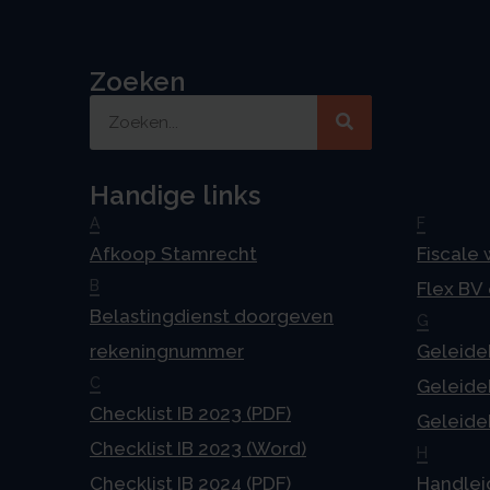
Zoeken
Handige links
A
F
Afkoop Stamrecht
Fiscale
B
Flex BV
Belastingdienst doorgeven
G
rekeningnummer
Geleideb
C
Geleideb
Checklist IB 2023 (PDF)
Geleideb
Checklist IB 2023 (Word)
H
Checklist IB 2024 (PDF)
Handlei