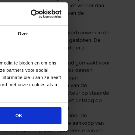
 vergoeding matigen maar niet verder dan
overeenkomst bij toepassing van de
eduurd.
woningbouwvereniging het vertrouwen in de
Over
vaststellingsovereenkomst gesloten. De
oedvinden worden beëindigd per 1
zou hebben op de wettelijke
ereenkomst was een voorbehoud gemaakt voor
 media te bieden en om ons
op staande voet, die zich zou kunnen
ze partners voor social
lingsovereenkomst. De Raad van
nformatie die u aan ze heeft
oord met onze cookies als u
en naar enkele handelingen van de
waren aanleiding om de directeur op staande
vereenkomst. De reden van het ontslag op
te dure bedrijfsauto en een
ie te lage prijs was verhuld door de
OK
cturen van de koper. Ook de aankoop van
actuur voor een minder dure versie van de