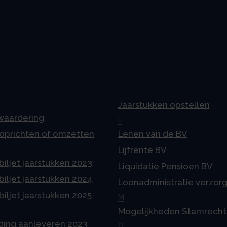
Jaarstukken opstellen
 waardering
L
 oprichten of omzetten
Lenen van de BV
Lijfrente BV
iljet jaarstukken 2023
Liquidatie Pensioen BV
iljet jaarstukken 2024
Loonadministratie verzor
iljet jaarstukken 2025
M
Mogelijkheden Stamrecht
ding aanleveren 2023
O