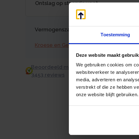
Ontslag op staande voet
Vermogenszaken goed regelen?
Toestemming
Kroese en Geraerts
Deze website maakt gebruik
We gebruiken cookies om cont
Beoordeeld met een 9.0 uit 10 op basis v
websiteverkeer te analyseren
3453 reviews
media, adverteren en analys
verstrekt of die ze hebben v
onze website blijft gebruiken.