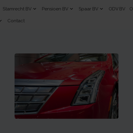
Stamrecht BV
Pensioen BV
Spaar BV
ODV BV
O
Contact