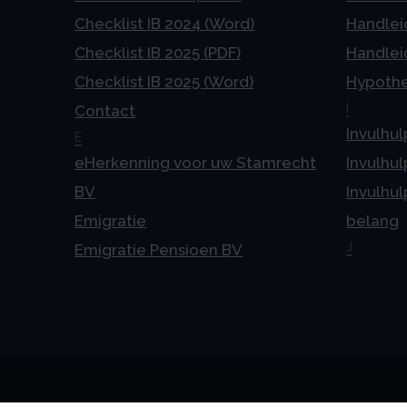
Checklist IB 2024 (Word)
Handlei
Checklist IB 2025 (PDF)
Handlei
Checklist IB 2025 (Word)
Hypoth
I
Contact
Invulhul
E
eHerkenning voor uw Stamrecht
Invulhul
BV
Invulhul
Emigratie
belang
J
Emigratie Pensioen BV