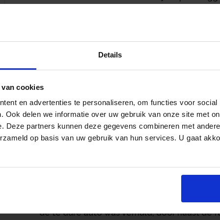
schadevergoeding. De kantonrechter kan de
tot het loon over de termijn dat de arbeids
wettelijke opzegtermijn zou hebben voortg
Nadat de Raad van Commissarissen van een 
Details
directeur had opgezegd, werd met hem een 
arbeidsovereenkomst zou met wederzijds g
 van cookies
september 2018, waarbij de directeur recht 
transitievergoeding. In de vaststellingsov
ent en advertenties te personaliseren, om functies voor social
an
een mogelijke dringende reden voor ontslag 
. Ook delen we informatie over uw gebruik van onze site met on
voordoen na ondertekening van de vaststel
e. Deze partners kunnen deze gegevens combineren met andere i
erzameld op basis van uw gebruik van hun services. U gaat akk
Commissarissen had een onderzoek laten do
directeur. De resultaten van het onderzoek 
voet te ontslaan, ondanks de vaststellingso
staande was gelegen in de aanschaf van een 
vastgoedtransactie tegen een te lage prijs. D
koopsom deels te compenseren met valse fa
de te dure auto was verhuld, door naast de f