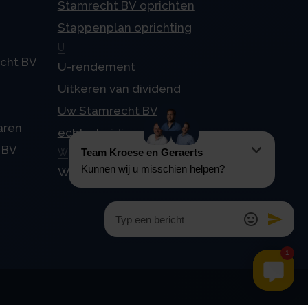
Stamrecht BV oprichten
Stappenplan oprichting
U
echt BV
U-rendement
Uitkeren van dividend
Uw Stamrecht BV en
aren
echtscheiding
 BV
W
Waardering tegen 4%