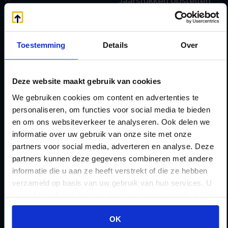
Jaarstukken opstellen
Afkoop Stamrecht
L
B
Lenen van de BV
Belastingdienst
Lijfrente BV
Toestemming
Details
Over
doorgeven
Liquidatie Pensioen BV
rekeningnummer
Loonadministratie
Deze website maakt gebruik van cookies
C
verzorgen
We gebruiken cookies om content en advertenties te
Checklist IB 2023 (PDF)
M
personaliseren, om functies voor social media te bieden
Checklist IB 2023 (Word)
en om ons websiteverkeer te analyseren. Ook delen we
Mogelijkheden
informatie over uw gebruik van onze site met onze
Checklist IB 2024 (PDF)
Stamrecht BV
partners voor social media, adverteren en analyse. Deze
Checklist IB 2024 (Word)
O
partners kunnen deze gegevens combineren met andere
Checklist IB 2025 (PDF)
ODV BV
informatie die u aan ze heeft verstrekt of die ze hebben
verzameld op basis van uw gebruik van hun services. U
Checklist IB 2025 (Word)
Ontbinden Stamrecht
gaat akkoord met onze cookies als u onze website blijft
Contact
BV
gebruiken.
E
Onzakelijke lening
OK