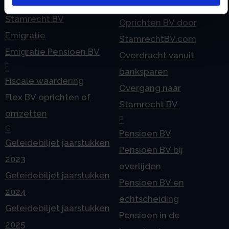
eHerkenning voor uw
Stamrecht BV
Stamrecht BV
Oprichten BV door
Emigratie
StamrechtBV.com
Emigratie Pensioen BV
Overdracht vanuit
F
banksparen
Fiscale waardering
Overgang naar
Flex BV oprichten of
Stamrecht BV
omzetten
P
G
Pensioen BV
Geleidebiljet jaarstukken
Pensioen BV bij
2023
overlijden
Geleidebiljet jaarstukken
Pensioen BV en
2024
echtscheiding
Geleidebiljet jaarstukken
Pensioen in de
2025