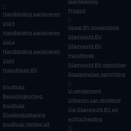
jaarrekening
H
Prijslijst
Handleiding aanleveren
S
2023
Spaar BV presentatie
Handleiding aanleveren
Stamrecht BV
2024
Stamrecht BV
Handleiding aanleveren
hypotheek
2025
Stamrecht BV oprichten
Hypotheek BV
Stappenplan oprichting
I
U
Invulhulp
U-rendement
Belastingkorting
Uitkeren van dividend
Invulhulp
Uw Stamrecht BV en
Dividenduitkering
echtscheiding
Invulhulp Verlies uit
W