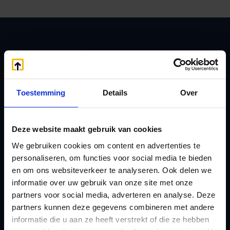
Zoeken
Toestemming
Details
Over
Handige links
A
Jaarstukken opstellen
Deze website maakt gebruik van cookies
Afkoop Stamrecht
L
We gebruiken cookies om content en advertenties te
B
Lenen van de BV
personaliseren, om functies voor social media te bieden
Belastingdienst
Lijfrente BV
en om ons websiteverkeer te analyseren. Ook delen we
doorgeven
informatie over uw gebruik van onze site met onze
Liquidatie Pensioen BV
partners voor social media, adverteren en analyse. Deze
rekeningnummer
Loonadministratie
partners kunnen deze gegevens combineren met andere
C
verzorgen
informatie die u aan ze heeft verstrekt of die ze hebben
Checklist IB 2023 (PDF)