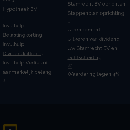
Stamrecht BV oprichten
Hypotheek BV
Stappenplan oprichting
I
U
Invulhulp
U-rendement
Belastingkorting
Uitkeren van dividend
Invulhulp
Uw Stamrecht BV en
Dividenduitkering
echtscheiding
Invulhulp Verlies uit
W
aanmerkelijk belang
Waardering tegen 4%
J