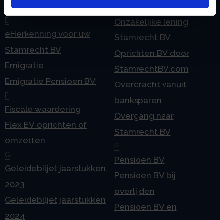
Contact
BV
E
Onzakelijke lening
eHerkenning voor uw
Stamrecht BV
Stamrecht BV
Oprichten BV door
Emigratie
StamrechtBV.com
Emigratie Pensioen BV
Overdracht vanuit
F
banksparen
Fiscale waardering
Overgang naar
Flex BV oprichten of
Stamrecht BV
omzetten
P
G
Pensioen BV
Geleidebiljet jaarstukken
Pensioen BV bij
2023
overlijden
Geleidebiljet jaarstukken
Pensioen BV en
2024