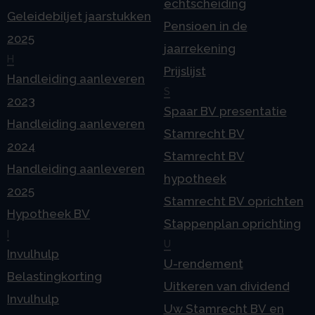
echtscheiding
Geleidebiljet jaarstukken
Pensioen in de
2025
jaarrekening
H
Prijslijst
Handleiding aanleveren
S
2023
Spaar BV presentatie
Handleiding aanleveren
Stamrecht BV
2024
Stamrecht BV
Handleiding aanleveren
hypotheek
2025
Stamrecht BV oprichten
Hypotheek BV
Stappenplan oprichting
I
U
Invulhulp
U-rendement
Belastingkorting
Uitkeren van dividend
Invulhulp
Uw Stamrecht BV en