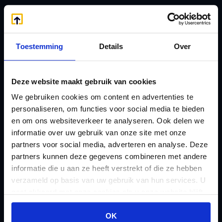
Handige links
A
Jaarstukken opstellen
Afkoop Stamrecht
Toestemming
Details
Over
L
B
Lenen van de BV
Belastingdienst
Lijfrente BV
Deze website maakt gebruik van cookies
doorgeven
Liquidatie Pensioen BV
We gebruiken cookies om content en advertenties te
rekeningnummer
Loonadministratie
personaliseren, om functies voor social media te bieden
C
en om ons websiteverkeer te analyseren. Ook delen we
verzorgen
Checklist IB 2023 (PDF)
informatie over uw gebruik van onze site met onze
M
partners voor social media, adverteren en analyse. Deze
Checklist IB 2023 (Word)
Mogelijkheden
partners kunnen deze gegevens combineren met andere
Checklist IB 2024 (PDF)
Stamrecht BV
informatie die u aan ze heeft verstrekt of die ze hebben
Checklist IB 2024 (Word)
verzameld op basis van uw gebruik van hun services. U
O
gaat akkoord met onze cookies als u onze website blijft
Checklist IB 2025 (PDF)
ODV BV
gebruiken.
Checklist IB 2025 (Word)
Ontbinden Stamrecht
OK