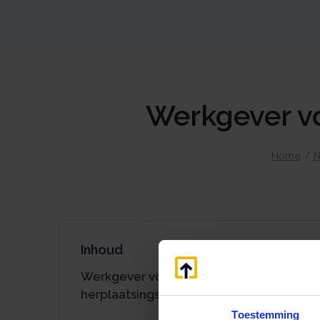
Werkgever vo
Home
/
N
Inhoud
Werkgever voldoet niet aan
herplaatsingsvereiste
Toestemming