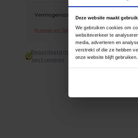
Vermogenszaken goed regelen?
Deze website maakt gebruik
We gebruiken cookies om cont
Kroese en Geraerts
websiteverkeer te analyseren
media, adverteren en analys
verstrekt of die ze hebben v
Beoordeeld met een 9.0 uit 10 op basis v
onze website blijft gebruiken.
3453 reviews