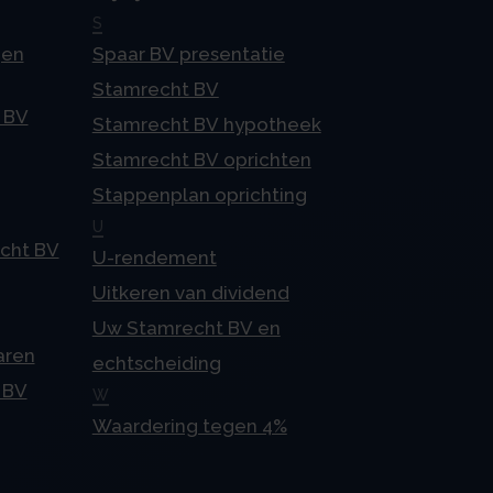
S
gen
Spaar BV presentatie
Stamrecht BV
 BV
Stamrecht BV hypotheek
Stamrecht BV oprichten
Stappenplan oprichting
U
echt BV
U-rendement
Uitkeren van dividend
Uw Stamrecht BV en
aren
echtscheiding
 BV
W
Waardering tegen 4%