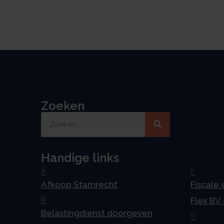
Zoeken
Handige links
A
F
Afkoop Stamrecht
Fiscale
B
Flex BV
Belastingdienst doorgeven
G