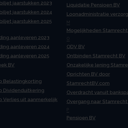
iljet jaarstukken 2023
Liquidatie Pensioen BV
iljet jaarstukken 2024
Loonadministratie verzor
iljet jaarstukken 2025
M
Mogelijkheden Stamrecht
ding aanleveren 2023
O
ding aanleveren 2024
ODV BV
ding aanleveren 2025
Ontbinden Stamrecht BV
eek BV
Onzakelijke lening Stamr
Oprichten BV door
p Belastingkorting
StamrechtBV.com
p Dividenduitkering
Overdracht vanuit banksp
p Verlies uit aanmerkelijk
Overgang naar Stamrecht
P
Pensioen BV