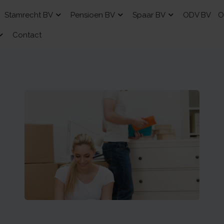
Stamrecht BV
Pensioen BV
Spaar BV
ODV BV
O
Contact