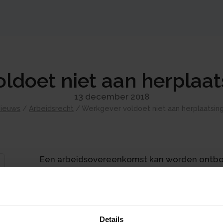
ldoet niet aan herplaat
13 december 2018
ieuws
/
Arbeidsrecht
/
Werkgever voldoet niet aan herplaatsin
Een arbeidsovereenkomst kan worden ontbond
voorwaarde dat herplaatsing van de werkneme
andere passende functie niet mogelijk is. Er
bedrijfseconomische redenen arbeidsplaatse
voor herplaatsing is gelijk aan de opzegter
Details
acht moet nemen. Er is sprake van een passe