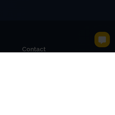
Contact
Kroese en Geraerts
Belastingadvies BV
Rondweg 103
5406 NK, Uden
0486 - 416 299
info@stamrechtbv.com
Maandag t/m vrijdag van 09:00
tot 17:00 bereikbaar