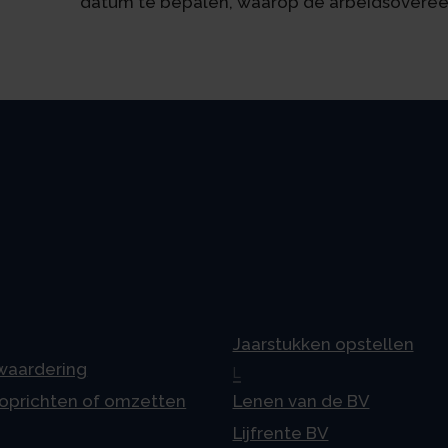
datum te bepalen, waarop de arbeidsovereen
Jaarstukken opstellen
 waardering
L
 oprichten of omzetten
Lenen van de BV
Lijfrente BV