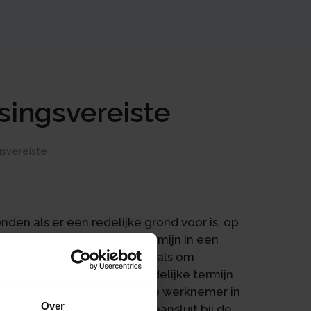
singsvereiste
gsvereiste
en als er een redelijke grond voor is, op
r binnen een redelijke termijn in een
 bestaat een redelijke grond als om
n moeten vervallen. De redelijke termijn
mijn die de werkgever voor de werknemer in
Over
nde functie wanneer deze aansluit bij de