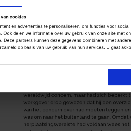
opleiding, ervaring en capaciteiten van de 
passende functie beschikbaar is, wordt gek
 van cookies
die binnen de redelijke termijn zullen ontsta
ent en advertenties te personaliseren, om functies voor social
In het kader van het herplaatsingsvereiste w
. Ook delen we informatie over uw gebruik van onze site met on
actief onderzoekt of herplaatsing in een pas
e. Deze partners kunnen deze gegevens combineren met andere i
al dan niet met behulp van scholing, mogelijk 
erzameld op basis van uw gebruik van hun services. U gaat akk
an
voorkomende gevallen uit over het gehele c
werkgever behoort. De werkgever moet kunn
ingespannen om de werknemer te herplaats
Hof Den Bosch oordeelde in een procedure 
geweest om een werknemer te herplaatsen. 
wereldwijd concern, maar had zich beperkt 
werkgever erop gewezen dat hij een overzic
van het concern over had moeten leggen e
was om naar het buitenland te gaan. Omdat 
herplaatsingsvereiste had voldaan wees het