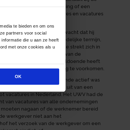
werknemer. Voor de beoordeling of een
eken naar bestaande vacatures en vacatures
an.
 media te bieden en om ons
ordt van een werkgever verwacht dat hij
ze partners voor social
sende functie binnen een redelijke termijn,
nformatie die u aan ze heeft
is. Het herplaatsingsvereiste strekt zich in
oord met onze cookies als u
oncern waartoe het bedrijf van de
en aantonen dat hij zich voldoende heeft
en en daarmee diens ontslag te voorkomen.
OK
dat de werkgever onvoldoende actief was
De werkgever maakte deel uit van een
tot vacatures in Nederland. Het UWV had de
ht van vacatures van alle ondernemingen
n moeten nagaan of de werknemer bereid
de werkgever niet aan het
 hof het verzoek van de werkgever om een