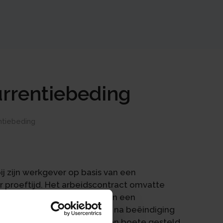
rrentiebeding
tiebeding
ij zijn werkgever op basis van een
r proeftijd. Het arbeidscontract omvatte
 non-concurrentiebeding en een
en een duur van 18 maanden na beëindiging
g van deze bedingen was een boete gesteld