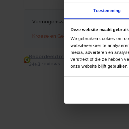
Toestemming
Vermogenszaken goed regelen?
Deze website maakt gebruik
Kroese en Geraerts
We gebruiken cookies om cont
websiteverkeer te analyseren
media, adverteren en analys
Beoordeeld met een 9.0 uit 10 op basis v
verstrekt of die ze hebben v
3453 reviews
onze website blijft gebruiken.