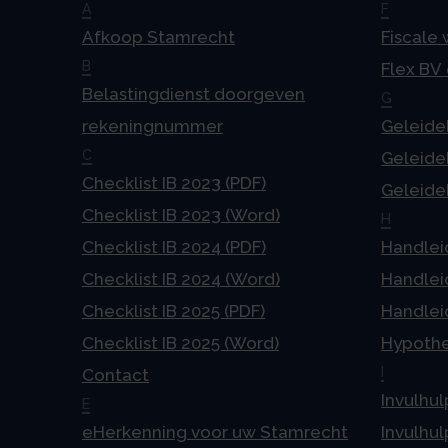
A
F
Afkoop Stamrecht
Fiscale
B
Flex BV
Belastingdienst doorgeven
G
rekeningnummer
Geleideb
C
Geleideb
Checklist IB 2023 (PDF)
Geleideb
Checklist IB 2023 (Word)
H
Checklist IB 2024 (PDF)
Handlei
Checklist IB 2024 (Word)
Handlei
Checklist IB 2025 (PDF)
Handlei
Checklist IB 2025 (Word)
Hypoth
I
Contact
Invulhul
E
eHerkenning voor uw Stamrecht
Invulhul