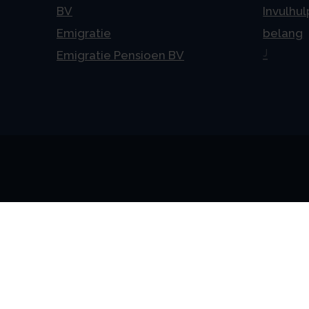
BV
Invulhul
Emigratie
belang
J
Emigratie Pensioen BV
Alge
Veelges
Algeme
Disclai
Priva
Privacyv