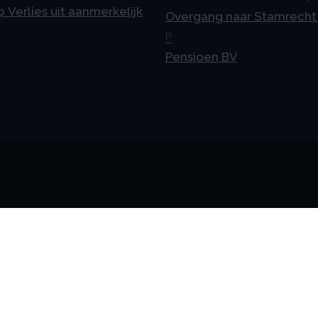
p Verlies uit aanmerkelijk
Overgang naar Stamrecht
P
Pensioen BV
meen
Vestigingen
telde vragen
Uden
ne voorwaarden
Amsterdam
mer
Rotterdam
cy & AVG
's-Hertogenbosch
erklaring