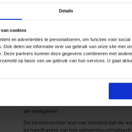
van € 5.000 per dag.
Details
Op 18 mei 2021 heeft de werknemer de arb
aanbod had gekregen van een concurrent van
 van cookies
werknemer aan de in de arbeidsovereenko
ent en advertenties te personaliseren, om functies voor social
kort geding aan tegen de werknemer.
. Ook delen we informatie over uw gebruik van onze site met on
De kantonrechter stelde vast dat de werk
e. Deze partners kunnen deze gegevens combineren met andere i
an
de werkgever was aangegaan en heeft gete
erzameld op basis van uw gebruik van hun services. U gaat akk
Er bestond geen aanleiding om hem daar niet
werkgever de werknemer een reden heeft g
werknemer heeft er zelf voor gekozen om op 
Door zonder overleg met de werkgever een 
heeft de werknemer de werkgever voor een 
kantonrechter had de werknemer de plicht 
de werkgever.
De kantonrechter was van oordeel dat de w
bij handhaving van het geheimhoudingsbedin