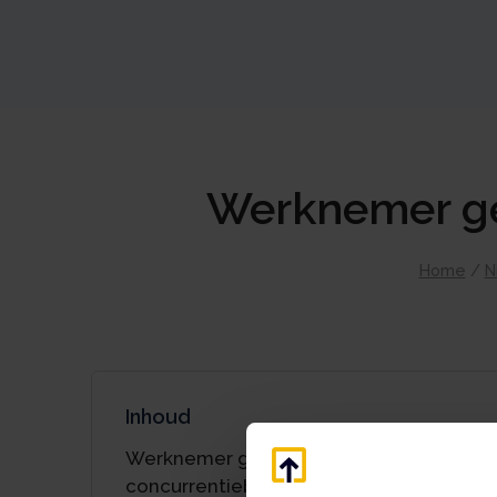
Werknemer ge
Home
/
N
Inhoud
Werknemer gehouden aan non-
concurrentiebeding