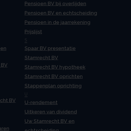
Pensioen BV bij overlijden
Pensioen BV en echtscheiding
Pensioen in de jaarrekening
Prijslijst
S
gen
Spaar BV presentatie
Stamrecht BV
 BV
Stamrecht BV hypotheek
Stamrecht BV oprichten
Stappenplan oprichting
U
echt BV
U-rendement
Uitkeren van dividend
Uw Stamrecht BV en
aren
echtscheiding