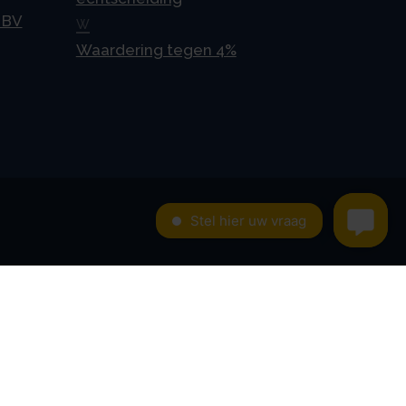
 BV
W
Waardering tegen 4%
Contact
Kroese en Geraerts
Belastingadvies BV
Rondweg 103
5406 NK, Uden