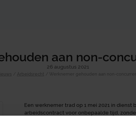
houden aan non-concu
26 augustus 2021
ieuws
/
Arbeidsrecht
/
Werknemer gehouden aan non-concurren
Een werknemer trad op 1 mei 2021 in dienst b
arbeidscontract voor onbepaalde tijd, zonde
onder meer een geheimhoudingsbeding, een
relatiebeding. Beide laatste bedingen kend
van de arbeidsovereenkomst. Op overtredin