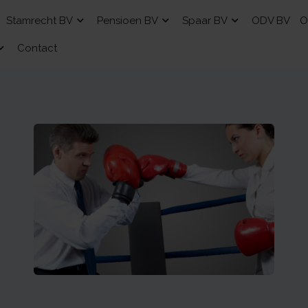
Stamrecht BV
Pensioen BV
Spaar BV
ODV BV
O
Contact