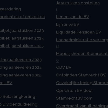
Jaarstukken opstellen
 waardering
L
 oprichten of omzetten
Lenen van de BV
Lijfrente BV
iljet jaarstukken 2023
Liquidatie Pensioen BV
iljet jaarstukken 2024
Loonadministratie verzor
iljet jaarstukken 2025
M
Mogelijkheden Stamrecht
ding aanleveren 2023
O
ding aanleveren 2024
ODV BV
ding aanleveren 2025
Ontbinden Stamrecht BV
eek BV
Onzakelijke lening Stamr
Oprichten BV door
p Belastingkorting
StamrechtBV.com
p Dividenduitkering
Overdracht vanuit banksp