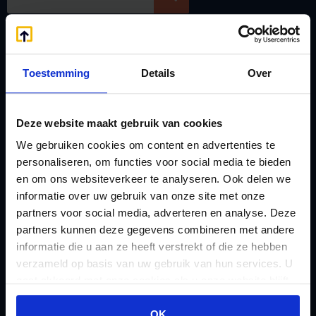
Handige links
A
Jaarstukken opstellen
Toestemming
Details
Over
Afkoop Stamrecht
L
B
Lenen van de BV
Belastingdienst
Lijfrente BV
Deze website maakt gebruik van cookies
doorgeven
Liquidatie Pensioen BV
We gebruiken cookies om content en advertenties te
rekeningnummer
personaliseren, om functies voor social media te bieden
Loonadministratie
en om ons websiteverkeer te analyseren. Ook delen we
C
verzorgen
informatie over uw gebruik van onze site met onze
Checklist IB 2023 (PDF)
M
partners voor social media, adverteren en analyse. Deze
Checklist IB 2023 (Word)
Mogelijkheden
partners kunnen deze gegevens combineren met andere
informatie die u aan ze heeft verstrekt of die ze hebben
Checklist IB 2024 (PDF)
Stamrecht BV
verzameld op basis van uw gebruik van hun services. U
Checklist IB 2024 (Word)
O
gaat akkoord met onze cookies als u onze website blijft
Checklist IB 2025 (PDF)
ODV BV
gebruiken.
OK