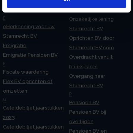
Checklist IB 2025 (Word)
Ontbinden Stamrecht
Contact
BV
E
Onzakelijke lening
eHerkenning voor uw
Stamrecht BV
Stamrecht BV
Oprichten BV door
Emigratie
StamrechtBV.com
Emigratie Pensioen BV
Overdracht vanuit
F
banksparen
Fiscale waardering
Overgang naar
Flex BV oprichten of
Stamrecht BV
omzetten
P
G
Pensioen BV
Geleidebiljet jaarstukken
Pensioen BV bij
2023
overlijden
Geleidebiljet jaarstukken
Pensioen BV en