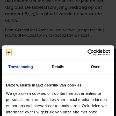
de tenaamstelling was de auto vier jaar en één
dag oud. De tabelafschrijving bedroeg op dat
moment 67,25% in plaats van de gehanteerde
66,5%.
Bron: Gerechtshof Arnhem-Leeuwarden | jurisprudentie |
ECLINLGHARL20221963, 21/00062 | 29-03-2022
Toestemming
Details
Over
Zoeken
Deze website maakt gebruik van cookies
We gebruiken cookies om content en advertenties te
Handige links
personaliseren, om functies voor social media te bieden
A
Jaarstukken opstellen
en om ons websiteverkeer te analyseren. Ook delen we
Afkoop Stamrecht
L
informatie over uw gebruik van onze site met onze
B