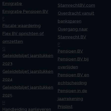
Emigratie
StamrechtBV.com
Emigratie Pensioen BV
Overdracht vanuit
F
banksparen
Fiscale waardering
Overgang naar
Flex BV oprichten of
Stamrecht BV
omzetten
P
G
Pensioen BV
Geleidebiljet jaarstukken
Pensioen BV bij
2023
overlijden
Geleidebiljet jaarstukken
Pensioen BV en
2024
echtscheiding
Geleidebiljet jaarstukken
Pensioen in de
2025
jaarrekening
H
Prijslijst
Handleiding aanleveren