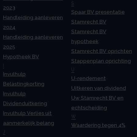
S
2023
Spaar BV presentatie
Handleiding aanleveren
Stamrecht BV
2024
Stamrecht BV
Handleiding aanleveren
hypotheek
2025
Stamrecht BV oprichten
Hypotheek BV
Stappenplan oprichting
I
U
Invulhulp
U-rendement
Belastingkorting
Uitkeren van dividend
Invulhulp
Uw Stamrecht BV en
Dividenduitkering
echtscheiding
Invulhulp Verlies uit
W
aanmerkelijk belang
Waardering tegen 4%
J