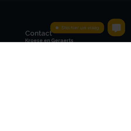
Contact
Kroese en Geraerts
Belastingadvies BV
Rondweg 103
5406 NK, Uden
0486 - 416 299
info@stamrechtbv.com
Maandag t/m vrijdag van 09:00
tot 17:00 bereikbaar
Beoordeeld met een 9.0 uit 10
op basis van 3453 reviews