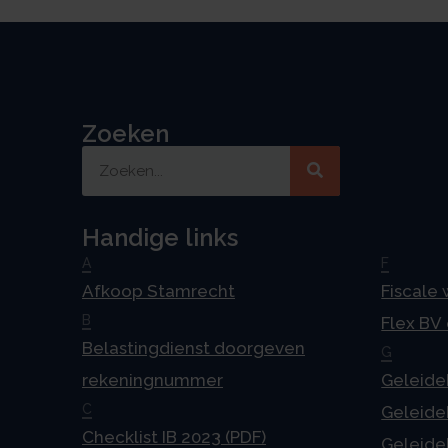
Zoeken
Handige links
A
F
Afkoop Stamrecht
Fiscale
B
Flex BV
Belastingdienst doorgeven
G
rekeningnummer
Geleideb
C
Geleideb
Checklist IB 2023 (PDF)
Geleideb