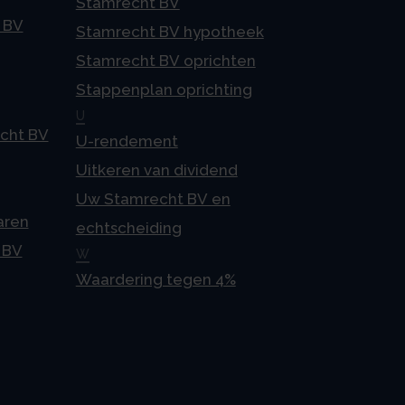
Stamrecht BV
 BV
Stamrecht BV hypotheek
Stamrecht BV oprichten
Stappenplan oprichting
U
echt BV
U-rendement
Uitkeren van dividend
Uw Stamrecht BV en
aren
echtscheiding
 BV
W
Waardering tegen 4%