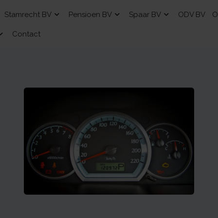
Stamrecht BV
Pensioen BV
Spaar BV
ODV BV
O
Contact