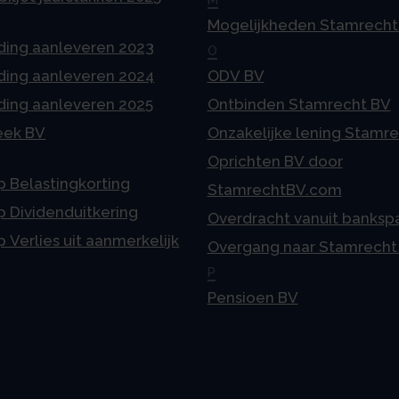
Mogelijkheden Stamrecht
ding aanleveren 2023
O
ding aanleveren 2024
ODV BV
ding aanleveren 2025
Ontbinden Stamrecht BV
eek BV
Onzakelijke lening Stamr
Oprichten BV door
p Belastingkorting
StamrechtBV.com
p Dividenduitkering
Overdracht vanuit banksp
p Verlies uit aanmerkelijk
Overgang naar Stamrecht
P
Pensioen BV