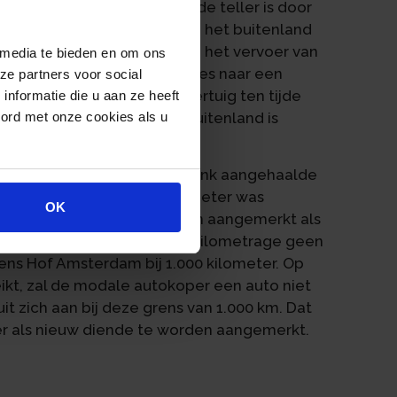
stratie 758 kilometer op de teller is door
bruikte auto. De auto is in het buitenland
terstand was het gevolg van het vervoer van
 media te bieden en om ons
erland. De rechtbank verwees naar een
ze partners voor social
t voor de staat van een voertuig ten tijde
nformatie die u aan ze heeft
oord met onze cookies als u
ke intentie de auto in het buitenland is
ers. In het door de rechtbank aangehaalde
buitenland circa 3.000 kilometer was
OK
 dat de auto niet kon worden aangemerkt als
lk in het buitenland gereden kilometrage geen
gens Hof Amsterdam bij 1.000 kilometer. Op
ikt, zal de modale autokoper een auto niet
t zich aan bij deze grens van 1.000 km. Dat
er als nieuw diende te worden aangemerkt.