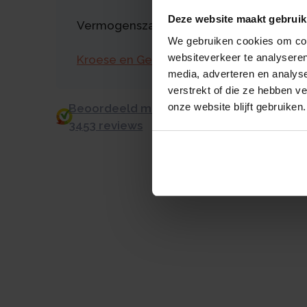
Deze website maakt gebruik
Vermogenszaken goed regelen?
We gebruiken cookies om cont
websiteverkeer te analyseren
Kroese en Geraerts
media, adverteren en analys
verstrekt of die ze hebben v
onze website blijft gebruiken.
Beoordeeld met een 9.0 uit 10 op basis v
3453 reviews