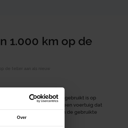
n 1.000 km op de
p de teller aan als nieuw
ang of het voertuig nieuw of gebruikt is op
gister. Een nieuw voertuig is een voertuig dat
is gebruikt. De bewijslast van de gebruikte
Over