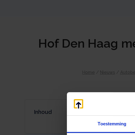
Hof Den Haag me
Home
/
Nieuws
/
Autobe
Inhoud
Toestemming