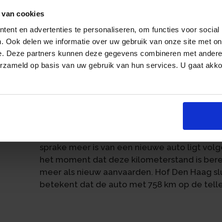
Een personenauto met op het moment van regi
 van cookies
de rechtbank Den Haag aangemerkt als een ge
nieuw aan de invoerder geleverd. De kilome
ent en advertenties te personaliseren, om functies voor social
de auto van de plaats van aankoop naar Ned
. Ook delen we informatie over uw gebruik van onze site met on
arrest van de Hoge Raad. Daaruit volgt dat he
e. Deze partners kunnen deze gegevens combineren met andere i
erzameld op basis van uw gebruik van hun services. U gaat akk
van de registratie niet ter zake doet met wel
an
gekocht en gebruikt.
In hoger beroep oordeelde Hof Den Haag and
arrest ging het om een auto waarmee in het 
gereden. Dat aantal kilometers was zodanig
niet of nauwelijks gebruikt. De vraag bij we
sprake meer is van een nieuwe auto ligt vol
het moment dat deze kilometerstand is bere
meer als nieuw aanvaarden. Hof Den Haag slui
betekent dat de auto met 758 km op de tell