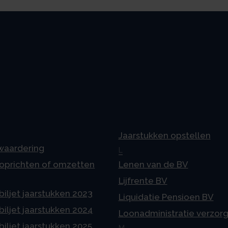
Jaarstukken opstellen
 waardering
L
 oprichten of omzetten
Lenen van de BV
Lijfrente BV
iljet jaarstukken 2023
Liquidatie Pensioen BV
iljet jaarstukken 2024
Loonadministratie verzor
iljet jaarstukken 2025
M