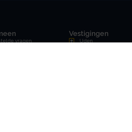
meen
Vestigingen
telde vragen
Uden
ne voorwaarden
Amsterdam
mer
Rotterdam
cy & AVG
's-Hertogenbosch
erklaring
Driebergen
Downloads
oorkeuren instellen
Handleiding portal
erklaring
Handleiding app
ons
amrechtbv.com
ensen
es