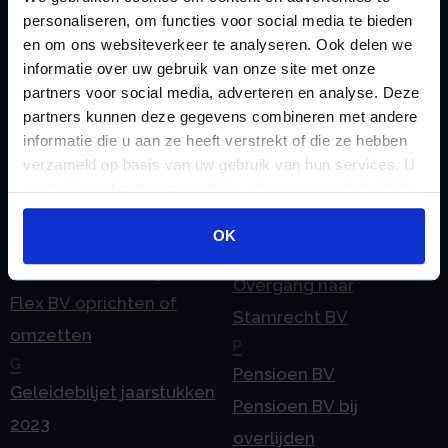
personaliseren, om functies voor social media te bieden
Checklist IB 2025 (Word)
Ontbinden Stamrecht
en om ons websiteverkeer te analyseren. Ook delen we
Contact
BV
informatie over uw gebruik van onze site met onze
E
Onzakelijke lening
partners voor social media, adverteren en analyse. Deze
eHerkenning voor uw
partners kunnen deze gegevens combineren met andere
Stamrecht BV
informatie die u aan ze heeft verstrekt of die ze hebben
Stamrecht BV
Oprichten BV door
verzameld op basis van uw gebruik van hun services. U
Emigratie
StamrechtBV.com
gaat akkoord met onze cookies als u onze website blijft
Emigratie Pensioen BV
gebruiken.
Overdracht vanuit
OK
F
banksparen
Fiscale waardering
Overgang naar
Flex BV oprichten of
Stamrecht BV
omzetten
P
G
Pensioen BV
Geleidebiljet jaarstukken
Pensioen BV bij
2023
overlijden