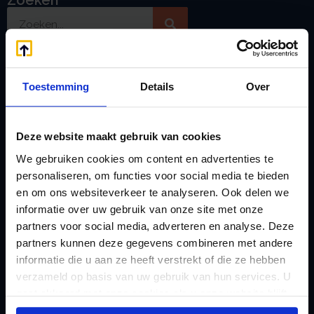
Handige links
A
Toestemming
Details
Over
Jaarstukken opstellen
Afkoop Stamrecht
L
B
Lenen van de BV
Deze website maakt gebruik van cookies
Belastingdienst
Lijfrente BV
We gebruiken cookies om content en advertenties te
doorgeven
Liquidatie Pensioen BV
personaliseren, om functies voor social media te bieden
rekeningnummer
en om ons websiteverkeer te analyseren. Ook delen we
Loonadministratie
informatie over uw gebruik van onze site met onze
C
verzorgen
partners voor social media, adverteren en analyse. Deze
Checklist IB 2023 (PDF)
M
partners kunnen deze gegevens combineren met andere
Checklist IB 2023 (Word)
Mogelijkheden
informatie die u aan ze heeft verstrekt of die ze hebben
Checklist IB 2024 (PDF)
verzameld op basis van uw gebruik van hun services. U
Stamrecht BV
gaat akkoord met onze cookies als u onze website blijft
Checklist IB 2024 (Word)
O
gebruiken.