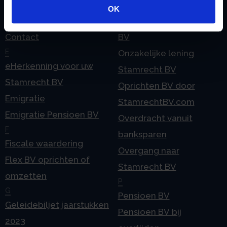
Checklist IB 2025 (PDF)
ODV BV
OK
Checklist IB 2025 (Word)
Ontbinden Stamrecht
Contact
BV
E
Onzakelijke lening
eHerkenning voor uw
Stamrecht BV
Stamrecht BV
Oprichten BV door
Emigratie
StamrechtBV.com
Emigratie Pensioen BV
Overdracht vanuit
F
banksparen
Fiscale waardering
Overgang naar
Flex BV oprichten of
Stamrecht BV
omzetten
P
G
Pensioen BV
Geleidebiljet jaarstukken
Pensioen BV bij
2023