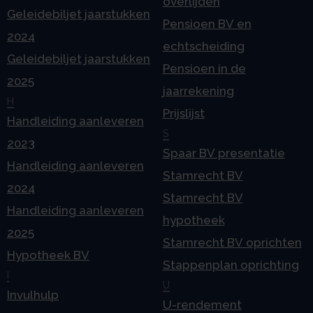
overlijden
Geleidebiljet jaarstukken
Pensioen BV en
2024
echtscheiding
Geleidebiljet jaarstukken
Pensioen in de
2025
jaarrekening
H
Prijslijst
Handleiding aanleveren
S
2023
Spaar BV presentatie
Handleiding aanleveren
Stamrecht BV
2024
Stamrecht BV
Handleiding aanleveren
hypotheek
2025
Stamrecht BV oprichten
Hypotheek BV
Stappenplan oprichting
I
U
Invulhulp
U-rendement