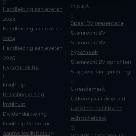
H
Prijslijst
Handleiding aanleveren
S
2023
Spaar BV presentatie
Handleiding aanleveren
Stamrecht BV
2024
Stamrecht BV
Handleiding aanleveren
hypotheek
2025
Stamrecht BV oprichten
Hypotheek BV
Stappenplan oprichting
I
U
Invulhulp
U-rendement
Belastingkorting
Uitkeren van dividend
Invulhulp
Uw Stamrecht BV en
Dividenduitkering
echtscheiding
Invulhulp Verlies uit
W
aanmerkelijk belang
Waardering tegen 4%