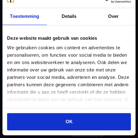
Stamrecht BV
Oprichten BV door
Emigratie
Toestemming
Details
Over
StamrechtBV.com
Emigratie Pensioen BV
Overdracht vanuit
F
banksparen
Deze website maakt gebruik van cookies
Fiscale waardering
Overgang naar
We gebruiken cookies om content en advertenties te
Flex BV oprichten of
personaliseren, om functies voor social media te bieden
Stamrecht BV
omzetten
en om ons websiteverkeer te analyseren. Ook delen we
P
informatie over uw gebruik van onze site met onze
G
Pensioen BV
partners voor social media, adverteren en analyse. Deze
Geleidebiljet jaarstukken
Pensioen BV bij
partners kunnen deze gegevens combineren met andere
2023
informatie die u aan ze heeft verstrekt of die ze hebben
overlijden
verzameld op basis van uw gebruik van hun services. U
Geleidebiljet jaarstukken
Pensioen BV en
gaat akkoord met onze cookies als u onze website blijft
2024
echtscheiding
gebruiken.
Geleidebiljet jaarstukken
OK
Pensioen in de
2025
jaarrekening