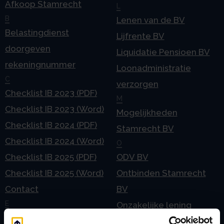
Afkoop Stamrecht
L
B
Lenen van de BV
Belastingdienst
Lijfrente BV
doorgeven
Liquidatie Pensioen BV
rekeningnummer
Loonadministratie
C
verzorgen
Checklist IB 2023 (PDF)
M
Checklist IB 2023 (Word)
Mogelijkheden
Checklist IB 2024 (PDF)
Stamrecht BV
Checklist IB 2024 (Word)
O
Checklist IB 2025 (PDF)
ODV BV
Checklist IB 2025 (Word)
Ontbinden Stamrecht
Contact
BV
E
Onzakelijke lening
eHerkenning voor uw
Stamrecht BV