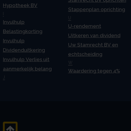
Hypotheek BV
Stappenplan oprichting
I
U
Invulhulp
U-rendement
Belastingkorting
Uitkeren van dividend
Invulhulp
Uw Stamrecht BV en
Dividenduitkering
echtscheiding
Invulhulp Verlies uit
W
aanmerkelijk belang
Waardering tegen 4%
J