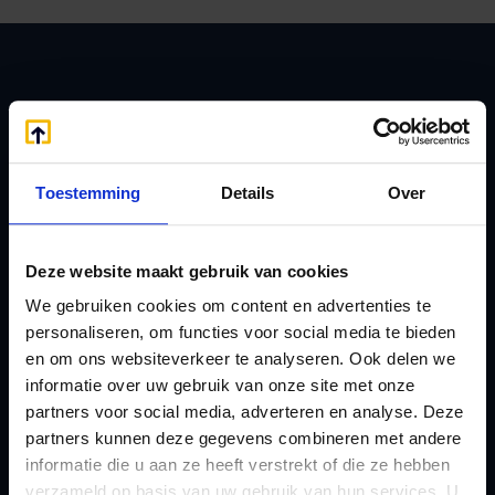
Zoeken
Toestemming
Details
Over
Handige links
A
Jaarstukken opstellen
Deze website maakt gebruik van cookies
Afkoop Stamrecht
L
We gebruiken cookies om content en advertenties te
B
Lenen van de BV
personaliseren, om functies voor social media te bieden
Belastingdienst
Lijfrente BV
en om ons websiteverkeer te analyseren. Ook delen we
doorgeven
Liquidatie Pensioen BV
informatie over uw gebruik van onze site met onze
rekeningnummer
partners voor social media, adverteren en analyse. Deze
Loonadministratie
partners kunnen deze gegevens combineren met andere
C
verzorgen
informatie die u aan ze heeft verstrekt of die ze hebben
Checklist IB 2023 (PDF)
M
verzameld op basis van uw gebruik van hun services. U