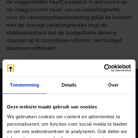
de vragensteller heeft bedoeld. In antwoord op
de vraag om het tarief van de belastingrente
voor de vennootschapsbelasting gelijk te trekken
met de overige belastingrentes zegt de
staatssecretaris dat de budgettaire derving
daarvan op € 120 miljoen uitkomt. Het budget
daarvoor ontbreekt.
Toestemming
Details
Over
Zoeken
Deze website maakt gebruik van cookies
We gebruiken cookies om content en advertenties te
Handige links
personaliseren, om functies voor social media te bieden
en om ons websiteverkeer te analyseren. Ook delen we
A
Jaarstukken opstellen