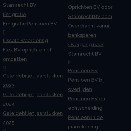
Stamrecht BV
Oprichten BV door
Emigratie
StamrechtBV.com
Emigratie Pensioen BV
Overdracht vanuit
F
banksparen
Fiscale waardering
Overgang naar
Flex BV oprichten of
Stamrecht BV
omzetten
P
G
Pensioen BV
Geleidebiljet jaarstukken
Pensioen BV bij
2023
overlijden
Geleidebiljet jaarstukken
Pensioen BV en
2024
echtscheiding
Geleidebiljet jaarstukken
Pensioen in de
2025
jaarrekening