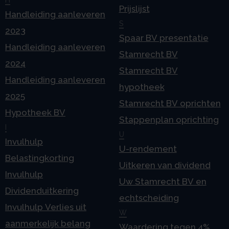
H
Prijslijst
Handleiding aanleveren
S
2023
Spaar BV presentatie
Handleiding aanleveren
Stamrecht BV
2024
Stamrecht BV
Handleiding aanleveren
hypotheek
2025
Stamrecht BV oprichten
Hypotheek BV
Stappenplan oprichting
I
U
Invulhulp
U-rendement
Belastingkorting
Uitkeren van dividend
Invulhulp
Uw Stamrecht BV en
Dividenduitkering
echtscheiding
Invulhulp Verlies uit
W
aanmerkelijk belang
Waardering tegen 4%