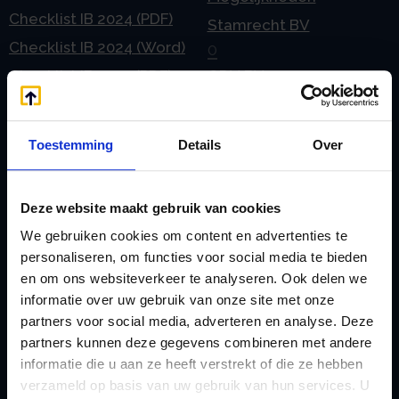
Checklist IB 2024 (PDF)
Stamrecht BV
Checklist IB 2024 (Word)
O
Checklist IB 2025 (PDF)
ODV BV
Checklist IB 2025 (Word)
Ontbinden Stamrecht
Contact
BV
Toestemming
Details
Over
E
Onzakelijke lening
eHerkenning voor uw
Stamrecht BV
Deze website maakt gebruik van cookies
Stamrecht BV
Oprichten BV door
We gebruiken cookies om content en advertenties te
Emigratie
StamrechtBV.com
personaliseren, om functies voor social media te bieden
Emigratie Pensioen BV
Overdracht vanuit
en om ons websiteverkeer te analyseren. Ook delen we
F
informatie over uw gebruik van onze site met onze
banksparen
Fiscale waardering
partners voor social media, adverteren en analyse. Deze
Overgang naar
partners kunnen deze gegevens combineren met andere
Flex BV oprichten of
Stamrecht BV
informatie die u aan ze heeft verstrekt of die ze hebben
omzetten
verzameld op basis van uw gebruik van hun services. U
P