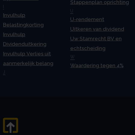
Stappenplan oprichting
I
U
Invulhulp
U-rendement
Belastingkorting
Uitkeren van dividend
Invulhulp
Uw Stamrecht BV en
Dividenduitkering
echtscheiding
Invulhulp Verlies uit
W
aanmerkelijk belang
Waardering tegen 4%
J