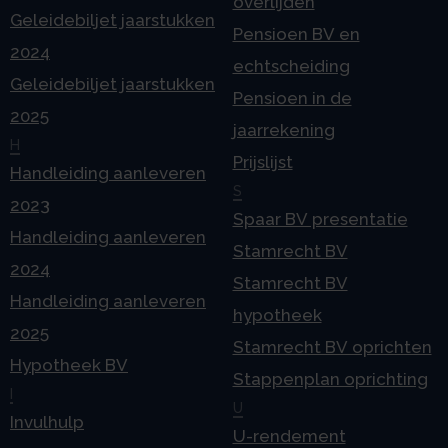
overlijden
Geleidebiljet jaarstukken
Pensioen BV en
2024
echtscheiding
Geleidebiljet jaarstukken
Pensioen in de
2025
jaarrekening
H
Prijslijst
Handleiding aanleveren
S
2023
Spaar BV presentatie
Handleiding aanleveren
Stamrecht BV
2024
Stamrecht BV
Handleiding aanleveren
hypotheek
2025
Stamrecht BV oprichten
Hypotheek BV
Stappenplan oprichting
I
U
Invulhulp
U-rendement