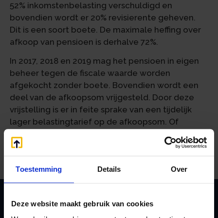
52% inkomstenbelasting verschuldigd en
bovendien wordt er 20% revisierente geheven.
Dit is een soort boete. De maximale heffing over
afkoop van pensioen is derhalve 72%.
In 2017, 2018 en 2019 mag het pensioen in eigen
beheer tegen de fiscale waarde worden
afgekocht zonder boete. Bovendien wordt een
deel van de afkoopsom vrijgesteld. Door deze
vrijstelling is er in feite sprake van een tijdelijk
lager belastingtarief op de afkoopsom. Of
afkoop hierdoor voordeliger is dan de OV is
volledig afhankelijk van uw specifieke situatie.
Toestemming
Details
Over
Deze website maakt gebruik van cookies
Zoeken