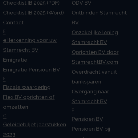
Checklist IB 2025 (PDF)
ODV BV
Checklist IB 2025 (Word)
Ontbinden Stamrecht
Contact
BV
E
Onzakelijke lening
eHerkenning voor uw
Stamrecht BV
Stamrecht BV
Oprichten BV door
Emigratie
StamrechtBV.com
Emigratie Pensioen BV
Overdracht vanuit
F
banksparen
Fiscale waardering
Overgang naar
Flex BV oprichten of
Stamrecht BV
omzetten
P
G
Pensioen BV
Geleidebiljet jaarstukken
Pensioen BV bij
2023