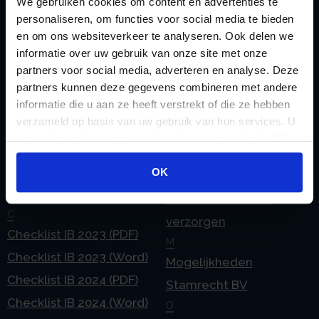
We gebruiken cookies om content en advertenties te
personaliseren, om functies voor social media te bieden
en om ons websiteverkeer te analyseren. Ook delen we
informatie over uw gebruik van onze site met onze
Handige links
partners voor social media, adverteren en analyse. Deze
partners kunnen deze gegevens combineren met andere
A
Jaarstukken opstellen
informatie die u aan ze heeft verstrekt of die ze hebben
Afkoop Stamrecht
L
verzameld op basis van uw gebruik van hun services. U
B
Lenen van de BV
gaat akkoord met onze cookies als u onze website blijft
Belastingdienst
Lijfrente BV
gebruiken.
doorgeven
OK
Liquidatie Pensioen BV
rekeningnummer
Loonadministratie
C
verzorgen
Checklist IB 2023 (PDF)
M
Checklist IB 2023 (Word)
Mogelijkheden
Checklist IB 2024 (PDF)
Stamrecht BV
Checklist IB 2024 (Word)
O