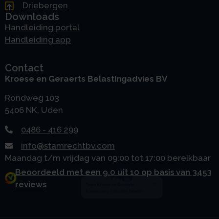
Driebergen
Downloads
Handleiding portal
Handleiding app
Contact
Kroese en Geraerts Belastingadvies BV
Rondweg 103
5406 NK, Uden
0486 - 416 299
info@stamrechtbv.com
Maandag t/m vrijdag van 09:00 tot 17:00 bereikbaar
Beoordeeld met een 9.0 uit 10 op basis van 3453
reviews